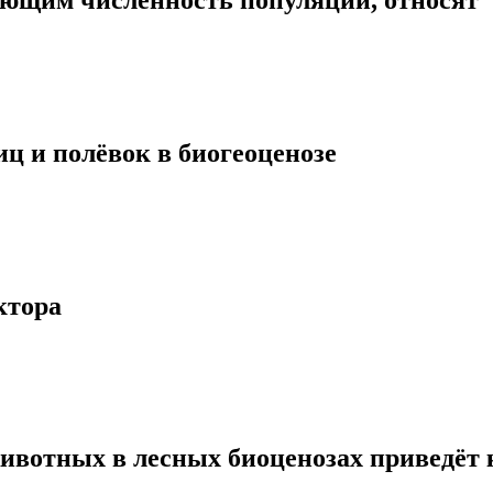
ц и полёвок в биогеоценозе
ктора
вотных в лесных биоценозах приведёт 