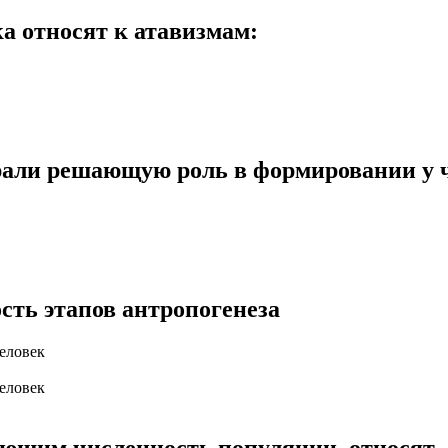
а относят к атавизмам:
али решающую роль в формировании у 
сть этапов антропогенеза
еловек
еловек
яющим численность популяции, относят