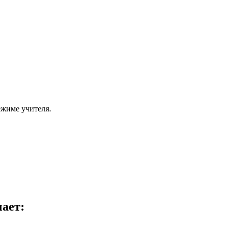
ежиме учителя.
ает: