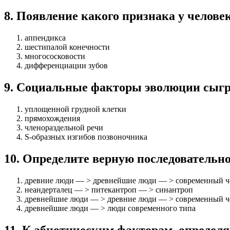
8
.
Появление какого признака у человек
аппендикса
шестипалой конечности
многососковости
дифференциации зубов
9
.
Социальные факторы эволюции сыгр
уплощенной грудной клетки
прямохождения
членораздельной речи
S-образных изгибов позвоночника
10
.
Определите верную последовательно
древние люди — > древнейшие люди — > современный ч
неандерталец — > питекантроп — > синантроп
древнейшие люди — > древние люди — > современный ч
древнейшие люди — > люди современного типа
11
.
К абиотическим факторам, определ