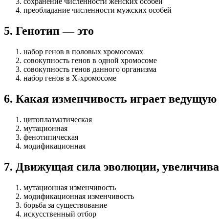
сохранение численности женских особей
преобладание численности мужских особей
5
.
Генотип — это
набор генов в половых хромосомах
совокупность генов в одной хромосоме
совокупность генов данного организма
набор генов в Х-хромосоме
6
.
Какая изменчивость играет ведущую
цитоплазматическая
мутационная
фенотипическая
модификационная
7
.
Движущая сила эволюции, увеличива
мутационная изменчивость
модификационная изменчивость
борьба за существование
искусственный отбор