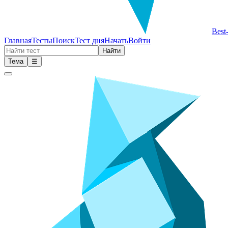
Best
Главная
Тесты
Поиск
Тест дня
Начать
Войти
Найти
Тема
☰