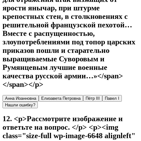
ярости янычар, при штурме
крепостных стен, в столкновениях с
решительной французской пехотой…
Вместе с распущенностью,
злоупотреблениями под топор царских
приказов пошли и старательно
выращиваемые Суворовым и
Румянцевым лучшие военные
качества русской армии…»</span>
</span></p>
Анна Иоанновна
Елизавета Петровна
Пётр III
Павел I
Нашли ошибку?
12
.
<p>Рассмотрите изображение и
ответьте на вопрос. </p> <p><img
class="size-full wp-image-6648 alignleft"