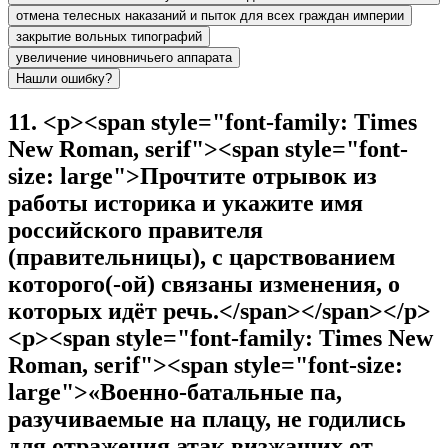
отмена телесных наказаний и пыток для всех граждан империи
закрытие вольных типографий
увеличение чиновничьего аппарата
Нашли ошибку?
11
.
<p><span style="font-family: Times
New Roman, serif"><span style="font-
size: large">Прочтите отрывок из
работы историка и укажите имя
российского правителя
(правительницы), с царствованием
которого(-ой) связаны изменения, о
которых идёт речь.</span></span></p>
<p><span style="font-family: Times New
Roman, serif"><span style="font-size:
large">«Военно-батальные па,
разучиваемые на плацу, не годились
для отражения атак визжащих от