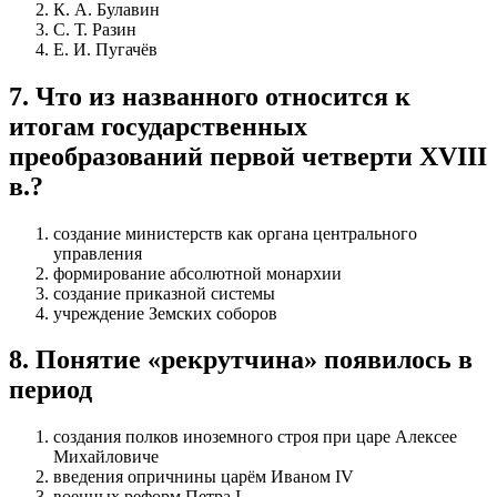
К. А. Булавин
С. Т. Разин
Е. И. Пугачёв
7
.
Что из названного относится к
итогам государственных
преобразований первой четверти XVIII
в.?
создание министерств как органа центрального
управления
формирование абсолютной монархии
создание приказной системы
учреждение Земских соборов
8
.
Понятие «рекрутчина» появилось в
период
создания полков иноземного строя при царе Алексее
Михайловиче
введения опричнины царём Иваном IV
военных реформ Петра I