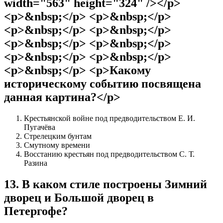
width="563" height="324" /></p>
<p>&nbsp;</p> <p>&nbsp;</p>
<p>&nbsp;</p> <p>&nbsp;</p>
<p>&nbsp;</p> <p>&nbsp;</p>
<p>&nbsp;</p> <p>&nbsp;</p>
<p>&nbsp;</p> <p>Какому
историческому событию посвящена
данная картина?</p>
Крестьянской войне под предводительством Е. И.
Пугачёва
Стрелецким бунтам
Смутному времени
Восстанию крестьян под предводительством С. Т.
Разина
13
.
В каком стиле построены Зимний
дворец и Большой дворец в
Петергофе?