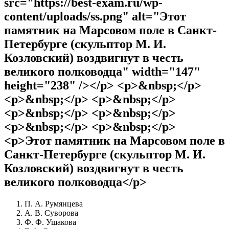
src="https://best-exam.ru/wp-
content/uploads/ss.png" alt="Этот
памятник на Марсовом поле в Санкт-
Петербурге (скульптор М. И.
Козловский) воздвигнут в честь
великого полководца" width="147"
height="238" /></p> <p>&nbsp;</p>
<p>&nbsp;</p> <p>&nbsp;</p>
<p>&nbsp;</p> <p>&nbsp;</p>
<p>&nbsp;</p> <p>&nbsp;</p>
<p>Этот памятник на Марсовом поле в
Санкт-Петербурге (скульптор М. И.
Козловский) воздвигнут в честь
великого полководца</p>
П. А. Румянцева
А. В. Суворова
Ф. Ф. Ушакова