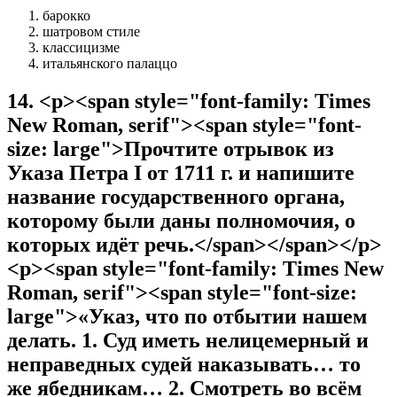
барокко
шатровом стиле
классицизме
итальянского палаццо
14
.
<p><span style="font-family: Times
New Roman, serif"><span style="font-
size: large">Прочтите отрывок из
Указа Петра I от 1711 г. и напишите
название государственного органа,
которому были даны полномочия, о
которых идёт речь.</span></span></p>
<p><span style="font-family: Times New
Roman, serif"><span style="font-size:
large">«Указ, что по отбытии нашем
делать. 1. Суд иметь нелицемерный и
неправедных судей наказывать… то
же ябедникам… 2. Смотреть во всём