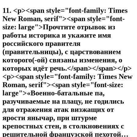
11
.
<p><span style="font-family: Times
New Roman, serif"><span style="font-
size: large">Прочтите отрывок из
работы историка и укажите имя
российского правителя
(правительницы), с царствованием
которого(-ой) связаны изменения, о
которых идёт речь.</span></span></p>
<p><span style="font-family: Times New
Roman, serif"><span style="font-size:
large">«Военно-батальные па,
разучиваемые на плацу, не годились
для отражения атак визжащих от
ярости янычар, при штурме
крепостных стен, в столкновениях с
решительной французской пехотой…