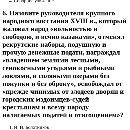
Соборное уложение
6
.
Назовите руководителя крупного
народного восстания XVIII в., который
жаловал народ «вольностью и
свободою, и вечно казаками», отменял
рекрутские наборы, подушную и
прочую денежные подати, награждал
«владением землями лесными,
сенокосными угодьями и рыбными
ловлями, и соляными озерами без
покупки и без оброку», освобождал от
«прежде чинимых от злодеев дворян и
городских мздоимцев-судей
крестьянам и всему народу
налагаемых податей и отягощением»?
И. И. Болотников