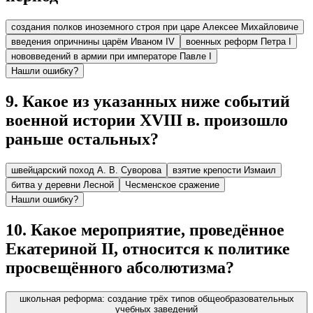
создания полков иноземного строя при царе Алексее Михайловиче
введения опричнины царём Иваном IV
военных реформ Петра I
нововведений в армии при императоре Павле I
Нашли ошибку?
9
.
Какое из указанных ниже событий
военной истории XVIII в. произошло
раньше остальных?
швейцарский поход А. В. Суворова
взятие крепости Измаил
битва у деревни Лесной
Чесменское сражение
Нашли ошибку?
10
.
Какое мероприятие, проведённое
Екатериной II, относится к политике
просвещённого абсолютизма?
школьная реформа: создание трёх типов общеобразовательных
учебных заведений