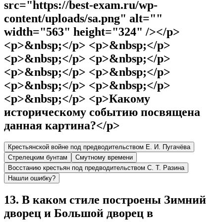
src="https://best-exam.ru/wp-
content/uploads/sa.png" alt=""
width="563" height="324" /></p>
<p>&nbsp;</p> <p>&nbsp;</p>
<p>&nbsp;</p> <p>&nbsp;</p>
<p>&nbsp;</p> <p>&nbsp;</p>
<p>&nbsp;</p> <p>&nbsp;</p>
<p>&nbsp;</p> <p>Какому
историческому событию посвящена
данная картина?</p>
Крестьянской войне под предводительством Е. И. Пугачёва
Стрелецким бунтам
Смутному времени
Восстанию крестьян под предводительством С. Т. Разина
Нашли ошибку?
13
.
В каком стиле построены Зимний
дворец и Большой дворец в