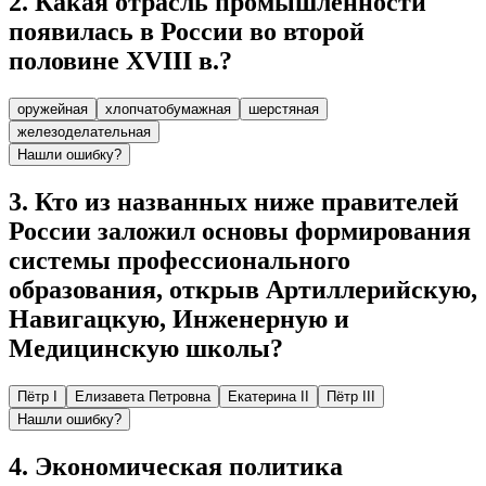
2
.
Какая отрасль промышленности
появилась в России во второй
половине XVIII в.?
оружейная
хлопчатобумажная
шерстяная
железоделательная
Нашли ошибку?
3
.
Кто из названных ниже правителей
России заложил основы формирования
системы профессионального
образования, открыв Артиллерийскую,
Навигацкую, Инженерную и
Медицинскую школы?
Пётр I
Елизавета Петровна
Екатерина II
Пётр III
Нашли ошибку?
4
.
Экономическая политика