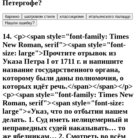
Петергофе?
барокко
шатровом стиле
классицизме
итальянского палаццо
Нашли ошибку?
14
.
<p><span style="font-family: Times
New Roman, serif"><span style="font-
size: large">Прочтите отрывок из
Указа Петра I от 1711 г. и напишите
название государственного органа,
которому были даны полномочия, о
которых идёт речь.</span></span></p>
<p><span style="font-family: Times New
Roman, serif"><span style="font-size:
large">«Указ, что по отбытии нашем
делать. 1. Суд иметь нелицемерный и
неправедных судей наказывать… то
же ябедникам… 2. Смотреть во всём