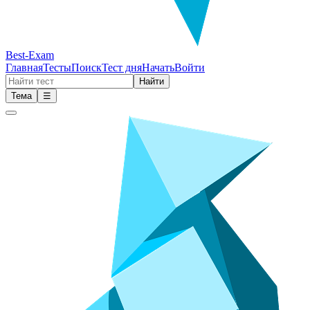
Best-Exam
Главная
Тесты
Поиск
Тест дня
Начать
Войти
Найти
Тема
☰