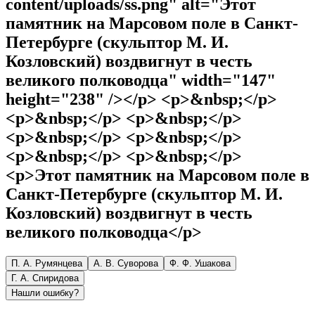
content/uploads/ss.png" alt="Этот
памятник на Марсовом поле в Санкт-
Петербурге (скульптор М. И.
Козловский) воздвигнут в честь
великого полководца" width="147"
height="238" /></p> <p>&nbsp;</p>
<p>&nbsp;</p> <p>&nbsp;</p>
<p>&nbsp;</p> <p>&nbsp;</p>
<p>&nbsp;</p> <p>&nbsp;</p>
<p>Этот памятник на Марсовом поле в
Санкт-Петербурге (скульптор М. И.
Козловский) воздвигнут в честь
великого полководца</p>
П. А. Румянцева
А. В. Суворова
Ф. Ф. Ушакова
Г. А. Спиридова
Нашли ошибку?