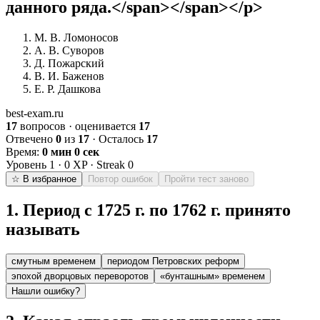
данного ряда.</span></span></p>
М. В. Ломоносов
А. В. Суворов
Д. Пожарский
В. И. Баженов
Е. Р. Дашкова
best-exam.ru
17
вопросов · оценивается
17
Отвечено
0
из
17
· Осталось
17
Время:
0 мин 0 сек
Уровень
1
·
0
XP · Streak
0
☆ В избранное
Повтор ошибок
Пройти тест заново
1
.
Период с 1725 г. по 1762 г. принято
называть
смутным временем
периодом Петровских реформ
эпохой дворцовых переворотов
«бунташным» временем
Нашли ошибку?