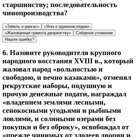
старшинству; последовательность
чинопроизводства?
«Табель о рангах»
«Указ о единонаследии»
«Жалованная грамота дворянству»
Соборное уложение
Нашли ошибку?
6
.
Назовите руководителя крупного
народного восстания XVIII в., который
жаловал народ «вольностью и
свободою, и вечно казаками», отменял
рекрутские наборы, подушную и
прочую денежные подати, награждал
«владением землями лесными,
сенокосными угодьями и рыбными
ловлями, и соляными озерами без
покупки и без оброку», освобождал от
«прежде чинимых от злодеев дворян и