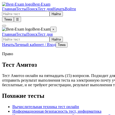
Best-Exam
Главная
Тесты
Поиск
Тест дня
Начать
Войти
Найти
Тема
☰
Best-Exam
×
Главная
Тесты
Поиск
Тест дня
Найти
Начать
Личный кабинет / Вход
Тема
Право
Тест Амитоз
Тест Амитоз онлайн на пятнадцать (15) вопросов. Подходит для
отправить результат выполнения теста на электронную почту 
бесплатные, и не требуют регистрации, результат выполнения т
Похожие тесты
Вычислительная техника тест онлайн
Информационная безопасность тест, информатика