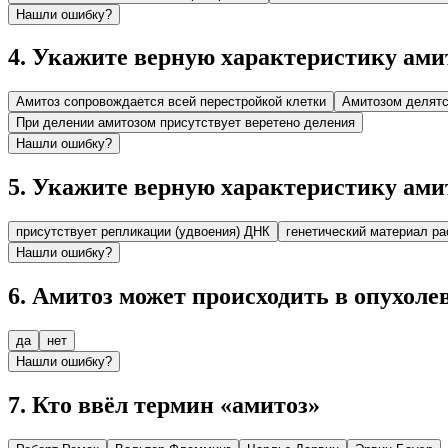
Нашли ошибку?
4
.
Укажите верную характеристику ами
Амитоз сопровождается всей перестройкой клетки
Амитозом делятс
При делении амитозом присутствует веретено деления
Нашли ошибку?
5
.
Укажите верную характеристику ами
присутствует репликации (удвоения) ДНК
генетический материал р
Нашли ошибку?
6
.
Амитоз может происходить в опухоле
да
нет
Нашли ошибку?
7
.
Кто ввёл термин «амитоз»