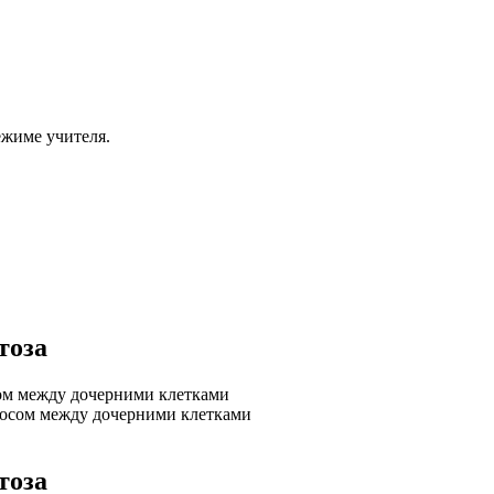
ежиме учителя.
тоза
сом между дочерними клетками
мосом между дочерними клетками
тоза