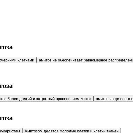
тоза
очерними клетками
амитоз не обеспечивает равномерное распределен
тоза
тоз более долгий и затратный процесс, чем митоз
амитоз чаще всего в
тоза
эукариотам
Амитозом делятся молодые клетки и клетки тканей