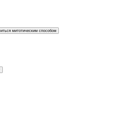
литься митотическим способом
у