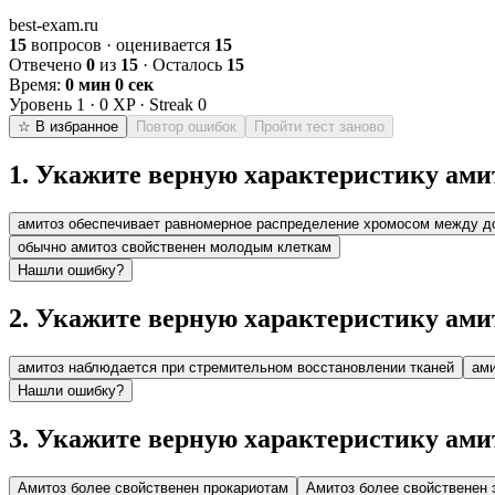
best-exam.ru
15
вопросов · оценивается
15
Отвечено
0
из
15
· Осталось
15
Время:
0 мин 0 сек
Уровень
1
·
0
XP · Streak
0
☆ В избранное
Повтор ошибок
Пройти тест заново
1
.
Укажите верную характеристику ами
амитоз обеспечивает равномерное распределение хромосом между д
обычно амитоз свойственен молодым клеткам
Нашли ошибку?
2
.
Укажите верную характеристику ами
амитоз наблюдается при стремительном восстановлении тканей
ами
Нашли ошибку?
3
.
Укажите верную характеристику ами
Амитоз более свойственен прокариотам
Амитоз более свойственен 