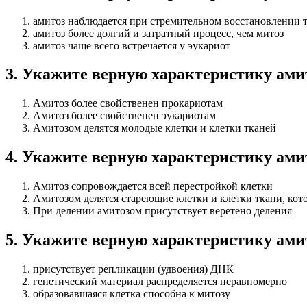
амитоз наблюдается при стремительном восстановлении 
амитоз более долгий и затратный процесс, чем митоз
амитоз чаще всего встречается у эукариот
3
.
Укажите верную характеристику ами
Амитоз более свойственен прокариотам
Амитоз более свойственен эукариотам
Амитозом делятся молодые клетки и клетки тканей
4
.
Укажите верную характеристику ами
Амитоз сопровождается всей перестройкой клетки
Амитозом делятся стареющие клетки и клетки ткани, кот
При делении амитозом присутствует веретено деления
5
.
Укажите верную характеристику ами
присутствует репликации (удвоения) ДНК
генетический материал распределяется неравномерно
образовавшаяся клетка способна к митозу