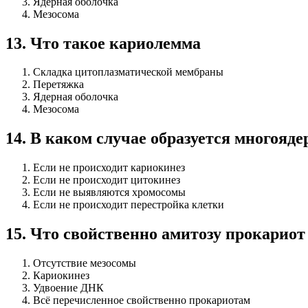
Ядерная оболочка
Мезосома
13
.
Что такое кариолемма
Складка цитоплазматической мембраны
Перетяжка
Ядерная оболочка
Мезосома
14
.
В каком случае образуется многояде
Если не происходит кариокинез
Если не происходит цитокинез
Если не выявляются хромосомы
Если не происходит перестройка клетки
15
.
Что свойственно амитозу прокариот
Отсутствие мезосомы
Кариокинез
Удвоение ДНК
Всё перечисленное свойственно прокариотам