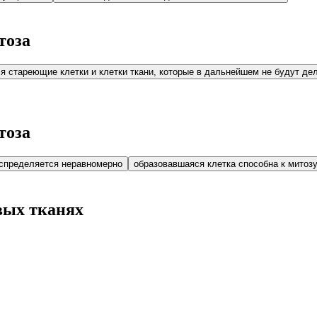
тоза
я стареющие клетки и клетки ткани, которые в дальнейшем не будут де
тоза
аспределяется неравномерно
образовавшаяся клетка способна к митоз
вых тканях