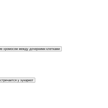
ие хромосом между дочерними клетками
стречается у эукариот