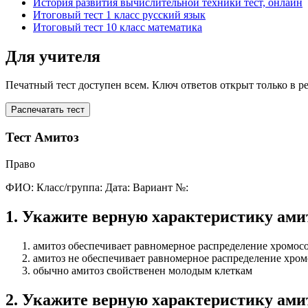
История развития вычислительной техники тест, онлайн
Итоговый тест 1 класс русский язык
Итоговый тест 10 класс математика
Для учителя
Печатный тест доступен всем. Ключ ответов открыт только в р
Распечатать тест
Тест Амитоз
Право
ФИО:
Класс/группа:
Дата:
Вариант №:
1
.
Укажите верную характеристику ами
амитоз обеспечивает равномерное распределение хромо
амитоз не обеспечивает равномерное распределение хро
обычно амитоз свойственен молодым клеткам
2
.
Укажите верную характеристику ами