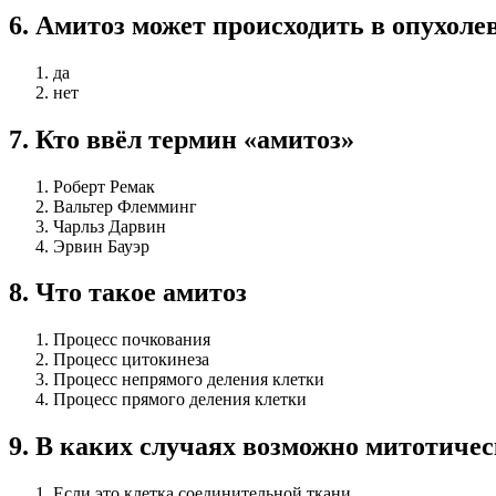
6
.
Амитоз может происходить в опухоле
да
нет
7
.
Кто ввёл термин «амитоз»
Роберт Ремак
Вальтер Флемминг
Чарльз Дарвин
Эрвин Бауэр
8
.
Что такое амитоз
Процесс почкования
Процесс цитокинеза
Процесс непрямого деления клетки
Процесс прямого деления клетки
9
.
В каких случаях возможно митотичес
Если это клетка соединительной ткани