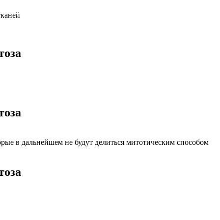
тканей
тоза
тоза
орые в дальнейшем не будут делиться митотическим способом
тоза