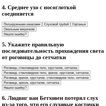
4
.
Среднее ухо с носоглоткой
соединяется
Полукружными каналами
Слуховой трубой
Гортанью
Овальным мешочком
Нашли ошибку?
5
.
Укажите правильную
последовательность прохожде­ния света
от роговицы до сетчатки
Роговица, стекловидное тело, хрусталик, сет­чатка
Роговица, стекловидное тело, зрачок, хрусталик, сетчатка
Роговица, зрачок, хрусталик, стекловидное тело, сетчатка
Роговица, зрачок, хрусталик, сетчатка
Нашли ошибку?
6
.
Людвиг ван Бетховен потерял слух
из-за того, что его слуховые косточки