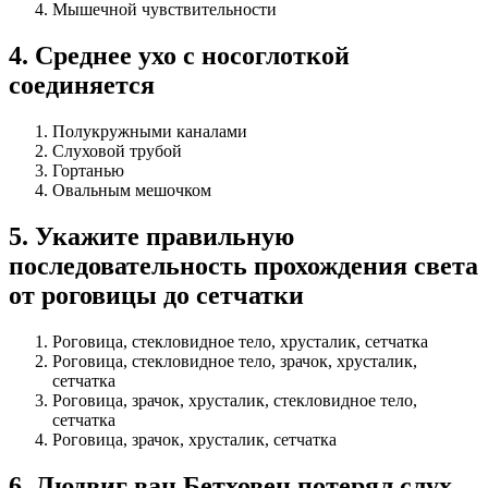
Мышечной чувствительности
4
.
Среднее ухо с носоглоткой
соединяется
Полукружными каналами
Слуховой трубой
Гортанью
Овальным мешочком
5
.
Укажите правильную
последовательность прохожде­ния света
от роговицы до сетчатки
Роговица, стекловидное тело, хрусталик, сет­чатка
Роговица, стекловидное тело, зрачок, хрусталик,
сетчатка
Роговица, зрачок, хрусталик, стекловидное тело,
сетчатка
Роговица, зрачок, хрусталик, сетчатка
6
.
Людвиг ван Бетховен потерял слух