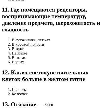
11
.
Где помещаются рецепторы,
воспринимающие тем­пературу,
давление предмета, шероховатость и
глад­кость
В сухожилиях, связках
В носовой полости
В коже
На языке
В глазах
В ушах
12
.
Каких светочувствительных
клеток больше в жел­том пятне
Палочек
Колбочек
13
.
Осязание — это