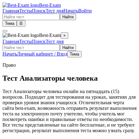
Best-Exam
Главная
Тесты
Поиск
Тест дня
Начать
Войти
Найти
Тема
☰
Best-Exam
×
Главная
Тесты
Поиск
Тест дня
Найти
Начать
Личный кабинет / Вход
Тема
Право
Тест Анализаторы человека
Тест Анализаторы человека онлайн на пятнадцать (15)
вопросов. Подходит для тестирования на уроках, занятиях для
проверки уровня знания учащихся. Отличительная черта
сайта best-exam, возможность отправить результат выполнения
теста на электронную почту учителю, чтобы учитель мог
посмотреть ошибки и правильные ответы по необходимости.
Все тесты представленные на сайте бесплатные, и не требуют
регистрации, результат выполнения теста можно узнать сразу.