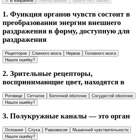
☆ В избранное
Повтор ошибок
Пройти тест заново
1
.
Функция органов чувств состоит в
преобразовании энергии внешнего
раздражения в форму, доступную для
раздражения
Рецепторов
Спинного мозга
Нервов
Головного мозга
Нашли ошибку?
2
.
Зрительные рецепторы,
воспринимающие цвет, на­ходятся в
Роговице
Сетчатке
Белочной оболочке
Сосудистой оболочке
Нашли ошибку?
3
.
Полукружные каналы — это орган
Осязания
Слуха
Равновесия
Мышечной чувствительности
Нашли ошибку?