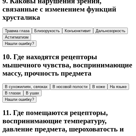
9
.
Каковы нарушения зрения,
связанные с изменением функций
хрусталика
Травма глаза
Близорукость
Конъюнктивит
Дальнозоркость
Астигматизм
Нашли ошибку?
10
.
Где находятся рецепторы
мышечного чувства, воспринимающие
массу, прочность предмета
В сухожилиях, связках
В носовой полости
В коже
На языке
В глазах
В ушах
Нашли ошибку?
11
.
Где помещаются рецепторы,
воспринимающие тем­пературу,
давление предмета, шероховатость и