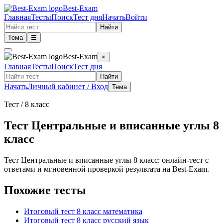
Best-Exam
Главная
Тесты
Поиск
Тест дня
Начать
Войти
Найти
Тема
☰
Best-Exam
×
Главная
Тесты
Поиск
Тест дня
Найти
Начать
Личный кабинет / Вход
Тема
Тест
/ 8 класс
Тест Центральные и вписанные углы 8
класс
Тест Центральные и вписанные углы 8 класс: онлайн-тест с
ответами и мгновенной проверкой результата на Best-Exam.
Похожие тесты
Итоговый тест 8 класс математика
Итоговый тест 8 класс русский язык