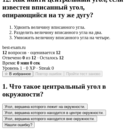
известен вписанный угол,
опирающийся на ту же дугу?
Удвоить величину вписанного угла.
Разделить величину вписанного угла на два.
Умножить величину вписанного угла на четыре.
best-exam.ru
12
вопросов · оценивается
12
Отвечено
0
из
12
· Осталось
12
Время:
0 мин 0 сек
Уровень
1
·
0
XP · Streak
0
☆ В избранное
Повтор ошибок
Пройти тест заново
1
.
Что такое центральный угол в
окружности?
Угол, вершина которого лежит на окружности.
Угол, вершина которого находится в центре окружности.
Угол, вершина которого находится вне окружности.
Нашли ошибку?