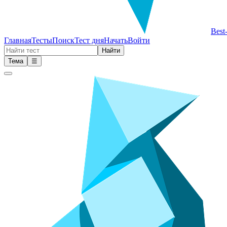
Best
Главная
Тесты
Поиск
Тест дня
Начать
Войти
Найти
Тема
☰