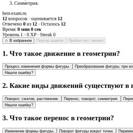
Симметрия.
best-exam.ru
12
вопросов · оценивается
12
Отвечено
0
из
12
· Осталось
12
Время:
0 мин 0 сек
Уровень
1
·
0
XP · Streak
0
☆ В избранное
Повтор ошибок
Пройти тест заново
1
.
Что такое движение в геометрии?
Процесс изменения формы фигуры.
Преобразование фигуры, при ко
Нашли ошибку?
2
.
Какие виды движений существуют в 
Поворот, сжатие, растяжение.
Перенос, поворот, симметрия.
Пере
Нашли ошибку?
3
.
Что такое перенос в геометрии?
Изменение формы фигуры.
Поворот фигуры вокруг точки.
Переме