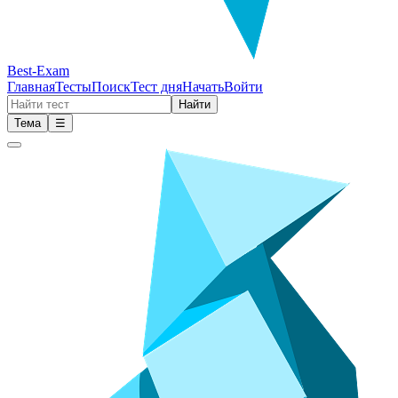
Best-Exam
Главная
Тесты
Поиск
Тест дня
Начать
Войти
Найти
Тема
☰