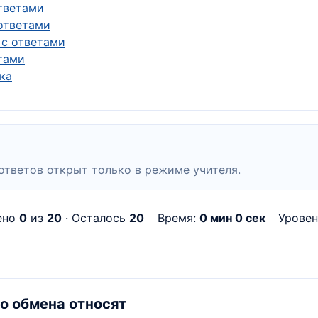
ответами
 ответами
 с ответами
етами
ка
ответов открыт только в режиме учителя.
ено
0
из
20
· Осталось
20
Время:
0 мин 0 сек
Урове
о обмена относят