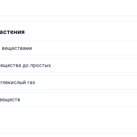
растения
и веществами
вещества до простых
глекислый газ
 веществ