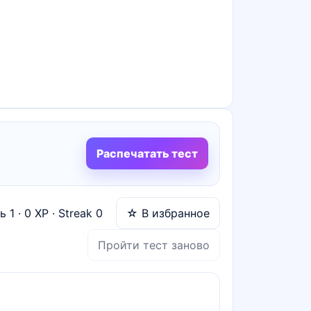
Распечатать тест
нь
1
·
0
XP · Streak
0
☆ В избранное
Пройти тест заново