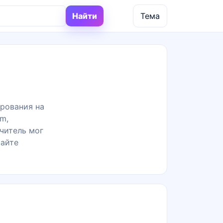
Найти
Тема
ирования на
m,
читель мог
сайте