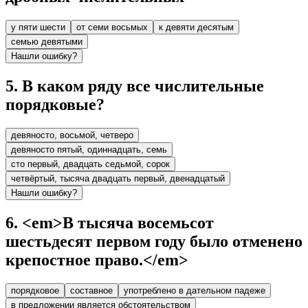
у пяти шести
от семи восьмых
к девяти десятым
семью девятыми
Нашли ошибку?
5
.
В каком ряду все числительные
порядковые?
девяносто, восьмой, четверо
девяносто пятый, одиннадцать, семь
сто первый, двадцать седьмой, сорок
четвёртый, тысяча двадцать первый, двенадцатый
Нашли ошибку?
6
.
<em>В тысяча восемьсот
шестьдесят первом году было отменено
крепостное право.</em>
порядковое
составное
употреблено в дательном падеже
в предложении является обстоятельством