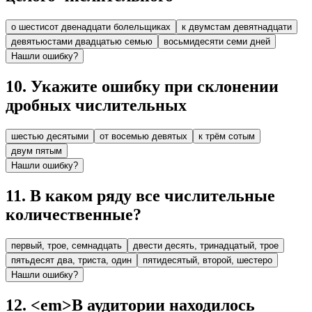
о шестисот двенадцати болельщиках
к двумстам девятнадцати
девятьюстами двадцатью семью
восьмидесяти семи дней
Нашли ошибку?
10
.
Укажите ошибку при склонении
дробных числительных
шестью десятыми
от восемью девятых
к трём сотым
двум пятым
Нашли ошибку?
11
.
В каком ряду все числительные
количественные?
первый, трое, семнадцать
двести десять, тринадцатый, трое
пятьдесят два, триста, один
пятидесятый, второй, шестеро
Нашли ошибку?
12
.
<em>В аудитории находилось