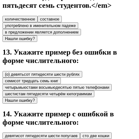
пятьдесят семь студентов.</em>
количественное
составное
употреблено в именительном падеже
в предложении является дополнением
Нашли ошибку?
13
.
Укажите пример без ошибки в
форме числительного:
(о) девятьсот пятидесяти шести рублях
семисот тридцать семь книг
четырьмьюстами восьмьюдесятью пятью телефонами
шестистам пятидесяти четырём килограммам
Нашли ошибку?
14
.
Укажите пример с ошибкой в
форме числительного:
девятисот пятидесяти шести попугаев
сто две кошки