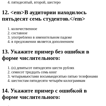
пятидесятый, второй, шестеро
12
.
<em>В аудитории находилось
пятьдесят семь студентов.</em>
количественное
составное
употреблено в именительном падеже
в предложении является дополнением
13
.
Укажите пример без ошибки в
форме числительного:
(о) девятьсот пятидесяти шести рублях
семисот тридцать семь книг
четырьмьюстами восьмьюдесятью пятью телефонами
шестистам пятидесяти четырём килограммам
14
.
Укажите пример с ошибкой в
форме числительного: