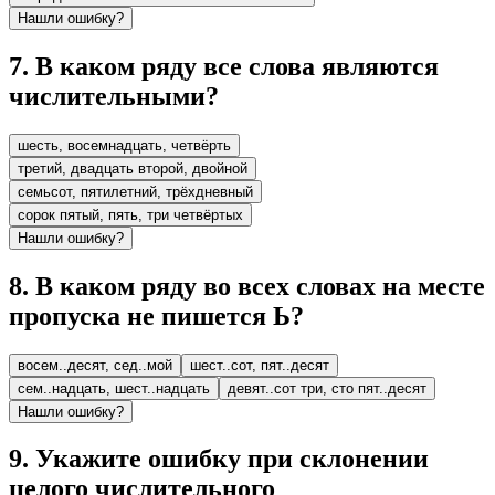
Нашли ошибку?
7
.
В каком ряду все слова являются
числительными?
шесть, восемнадцать, четвёрть
третий, двадцать второй, двойной
семьсот, пятилетний, трёхдневный
сорок пятый, пять, три четвёртых
Нашли ошибку?
8
.
В каком ряду во всех словах на месте
пропуска не пишется Ь?
восем..десят, сед..мой
шест..сот, пят..десят
сем..надцать, шест..надцать
девят..сот три, сто пят..десят
Нашли ошибку?
9
.
Укажите ошибку при склонении
целого числительного