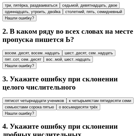
три, пятёрка, раздваиваться
седьмой, девятнадцать, двое
одиннадцать, утроить, двойка
столетний, пять, семидневный
Нашли ошибку?
2
.
В каком ряду во всех словах на месте
пропуска пишется Ь?
восем..десят, восем..надцать
шест..десят, сем..надцать
пят..сот, сем..десят
вос..мой, шест..надцать
Нашли ошибку?
3
.
Укажите ошибку при склонении
целого числительного
пятисот четырнадцати учеников
к четырьмястам пятидесяти семи
семьюстами сорока пятью
о восьмидесяти трёх
Нашли ошибку?
4
.
Укажите ошибку при склонении
дробных числительных