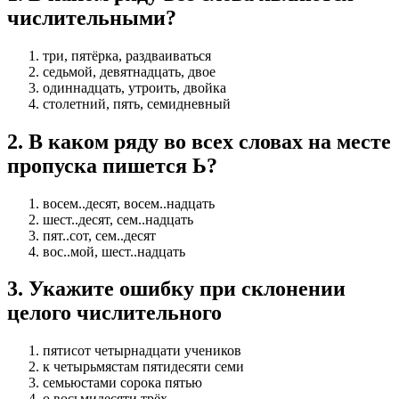
числительными?
три, пятёрка, раздваиваться
седьмой, девятнадцать, двое
одиннадцать, утроить, двойка
столетний, пять, семидневный
2
.
В каком ряду во всех словах на месте
пропуска пишется Ь?
восем..десят, восем..надцать
шест..десят, сем..надцать
пят..сот, сем..десят
вос..мой, шест..надцать
3
.
Укажите ошибку при склонении
целого числительного
пятисот четырнадцати учеников
к четырьмястам пятидесяти семи
семьюстами сорока пятью
о восьмидесяти трёх