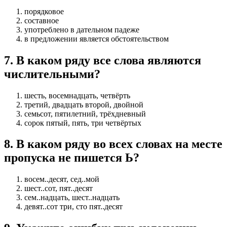
порядковое
составное
употреблено в дательном падеже
в предложении является обстоятельством
7
.
В каком ряду все слова являются
числительными?
шесть, восемнадцать, четвёрть
третий, двадцать второй, двойной
семьсот, пятилетний, трёхдневный
сорок пятый, пять, три четвёртых
8
.
В каком ряду во всех словах на месте
пропуска не пишется Ь?
восем..десят, сед..мой
шест..сот, пят..десят
сем..надцать, шест..надцать
девят..сот три, сто пят..десят