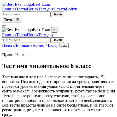
Best-Exam
Главная
Тесты
Поиск
Тест дня
Начать
Войти
Найти
Тема
☰
Best-Exam
×
Главная
Тесты
Поиск
Тест дня
Найти
Начать
Личный кабинет / Вход
Тема
Право
/ 6 класс
Тест имя числительное 6 класс
Тест имя числительное 6 класс онлайн на пятнадцать(15)
вопросов. Подходит для тестирования на уроках, занятиях для
проверки уровня знания учащихся. Отличительная черта
сайта best-exam, возможность отправить результат выполнения
теста на электронную почту учителю, чтобы учитель мог
посмотреть ошибки и правильные ответы по необходимости.
Все тесты представленные на сайте бесплатные, и не требуют
регистрации, результат выполнения теста можно узнать
сразу.