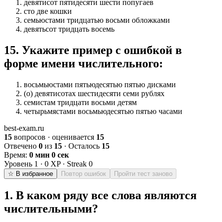
девятисот пятидесяти шести попугаев
сто две кошки
семьюстами тридцатью восьми обложками
девятьсот тридцать восемь
15
.
Укажите пример с ошибкой в
форме имени числительного:
восьмьюстами пятьюдесятью пятью дисками
(о) девятисотах шестидесяти семи рублях
семистам тридцати восьми детям
четырьмястами восьмьюдесятью пятью часами
best-exam.ru
15
вопросов · оценивается
15
Отвечено
0
из
15
· Осталось
15
Время:
0 мин 0 сек
Уровень
1
·
0
XP · Streak
0
☆ В избранное
Повтор ошибок
Пройти тест заново
1
.
В каком ряду все слова являются
числительными?