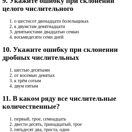
9
.
Укажите ошибку при склонении
целого числительного
о шестисот двенадцати болельщиках
к двумстам девятнадцати
девятьюстами двадцатью семью
восьмидесяти семи дней
10
.
Укажите ошибку при склонении
дробных числительных
шестью десятыми
от восемью девятых
к трём сотым
двум пятым
11
.
В каком ряду все числительные
количественные?
первый, трое, семнадцать
двести десять, тринадцатый, трое
пятьдесят два, триста, один