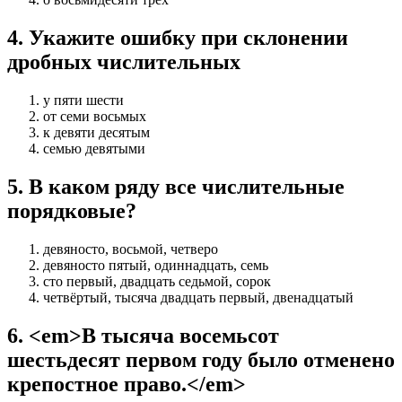
4
.
Укажите ошибку при склонении
дробных числительных
у пяти шести
от семи восьмых
к девяти десятым
семью девятыми
5
.
В каком ряду все числительные
порядковые?
девяносто, восьмой, четверо
девяносто пятый, одиннадцать, семь
сто первый, двадцать седьмой, сорок
четвёртый, тысяча двадцать первый, двенадцатый
6
.
<em>В тысяча восемьсот
шестьдесят первом году было отменено
крепостное право.</em>