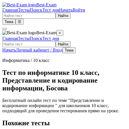
Best-Exam
Главная
Тесты
Поиск
Тест дня
Начать
Войти
Найти
Тема
☰
Best-Exam
×
Главная
Тесты
Поиск
Тест дня
Найти
Начать
Личный кабинет / Вход
Тема
Информатика
/ 10 класс
Тест по информатике 10 класс,
Представление и кодирование
информации, Босова
Бесплатный онлайн тест по теме "Представление и
кодирование информации " для школьников 10 класс,
подходящий для проведения тестирования прямо на уроке.
Похожие тесты