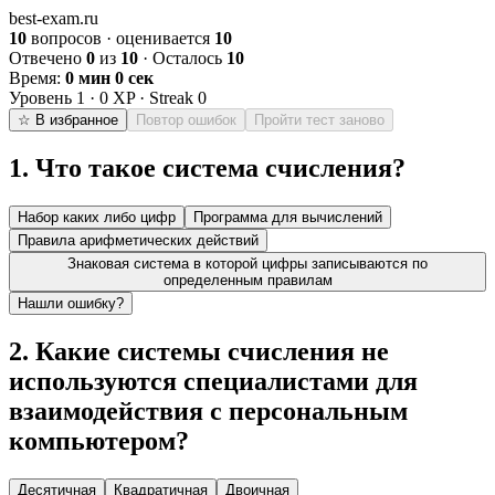
best-exam.ru
10
вопросов · оценивается
10
Отвечено
0
из
10
· Осталось
10
Время:
0 мин 0 сек
Уровень
1
·
0
XP · Streak
0
☆ В избранное
Повтор ошибок
Пройти тест заново
1
.
Что такое система счисления?
Набор каких либо цифр
Программа для вычислений
Правила арифметических действий
Знаковая система в которой цифры записываются по
определенным правилам
Нашли ошибку?
2
.
Какие системы счисления не
используются специалистами для
взаимодействия с персональным
компьютером?
Десятичная
Квадратичная
Двоичная