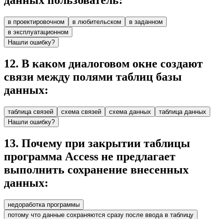
данных пользователь:
в проектировочном
в любительском
в заданном
в эксплуатационном
Нашли ошибку?
12
.
В каком диалоговом окне создают
связи между полями таблиц базы
данных:
таблица связей
схема связей
схема данных
таблица данных
Нашли ошибку?
13
.
Почему при закрытии таблицы
программа Access не предлагает
выполнить сохранение внесенных
данных:
недоработка программы
потому что данные сохраняются сразу после ввода в таблицу