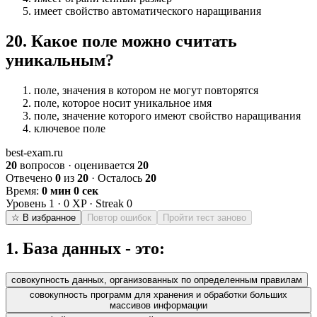
имеет свойство автоматического наращивания
20
.
Какое поле можно считать
уникальным?
поле, значения в котором не могут повторятся
поле, которое носит уникальное имя
поле, значение которого имеют свойство наращивания
ключевое поле
best-exam.ru
20
вопросов · оценивается
20
Отвечено
0
из
20
· Осталось
20
Время:
0 мин 0 сек
Уровень
1
·
0
XP · Streak
0
☆ В избранное
Повтор ошибок
Пройти тест заново
1
.
База данных - это:
совокупность данных, организованных по определенным правилам
совокупность программ для хранения и обработки больших
массивов информации