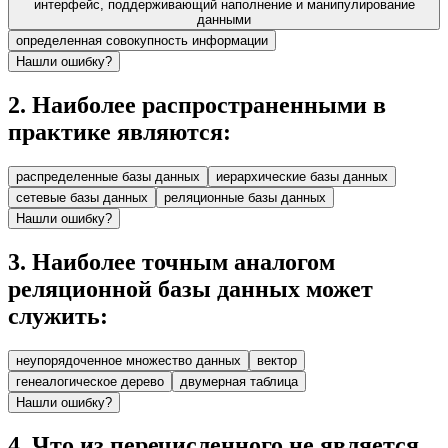
интерфейс, поддерживающий наполнение и манипулирование
данными
определенная совокупность информации
Нашли ошибку?
2
.
Наиболее распространенными в
практике являются:
распределенные базы данных
иерархические базы данных
сетевые базы данных
реляционные базы данных
Нашли ошибку?
3
.
Наиболее точным аналогом
реляционной базы данных может
служить:
неупорядоченное множество данных
вектор
генеалогическое дерево
двумерная таблица
Нашли ошибку?
4
.
Что из перечисленного не является