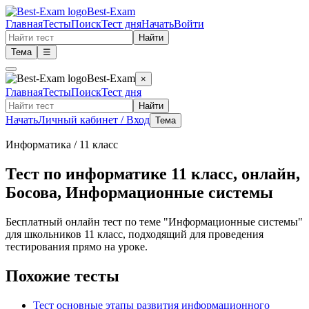
Best-Exam
Главная
Тесты
Поиск
Тест дня
Начать
Войти
Найти
Тема
☰
Best-Exam
×
Главная
Тесты
Поиск
Тест дня
Найти
Начать
Личный кабинет / Вход
Тема
Информатика
/ 11 класс
Тест по информатике 11 класс, онлайн,
Босова, Информационные системы
Бесплатный онлайн тест по теме "Информационные системы"
для школьников 11 класс, подходящий для проведения
тестирования прямо на уроке.
Похожие тесты
Тест основные этапы развития информационного