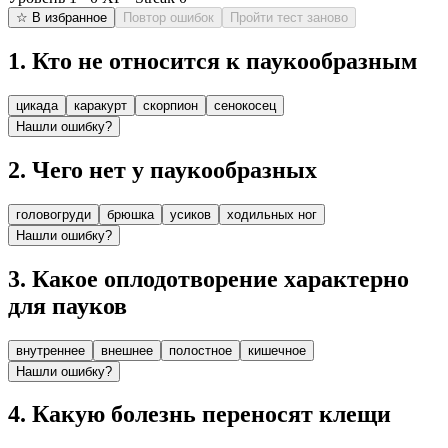
☆ В избранное
Повтор ошибок
Пройти тест заново
1
.
Кто не относится к паукообразным
цикада
каракурт
скорпион
сенокосец
Нашли ошибку?
2
.
Чего нет у паукообразных
головогруди
брюшка
усиков
ходильных ног
Нашли ошибку?
3
.
Какое оплодотворение характерно
для пауков
внутреннее
внешнее
полостное
кишечное
Нашли ошибку?
4
.
Какую болезнь переносят клещи