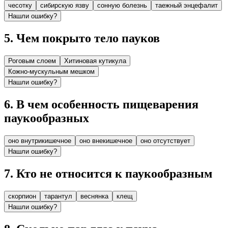
чесотку
сибирскую язву
сонную болезнь
таежный энцефалит
Нашли ошибку?
5
.
Чем покрыто тело пауков
Роговым слоем
Хитиновая кутикула
Кожно-мускульным мешком
Нашли ошибку?
6
.
В чем особенность пищеварения
паукообразных
оно внутрикишечное
оно внекишечное
оно отсутствует
Нашли ошибку?
7
.
Кто не относится к паукообразным
скорпион
тарантул
веснянка
клещ
Нашли ошибку?