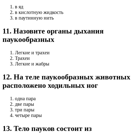
в яд
в кислотную жидкость
в паутинную нить
11
.
Назовите органы дыхания
паукообразных
Легкие и трахеи
Трахеи
Легкие и жабры
12
.
На теле паукообразных животных
расположено ходиль­ных ног
одна пара
две пары
три пары
четыре пары
13
.
Тело пауков состоит из