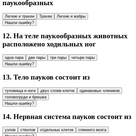
паукообразных
Легкие и трахеи
Трахеи
Легкие и жабры
Нашли ошибку?
12
.
На теле паукообразных животных
расположено ходиль­ных ног
одна пара
две пары
три пары
четыре пары
Нашли ошибку?
13
.
Тело пауков состоит из
туловища и ноги
двух слоев клеток
одинаковых члеников
головогруди и брюшка
Нашли ошибку?
14
.
Нервная система пауков состоит из
узлов
стволов
отдельных клеток
спинного мозга