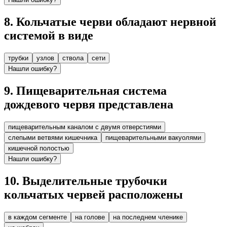
8
.
Кольчатые черви обладают нервной
системой в виде
трубки
узлов
ствола
сети
Нашли ошибку?
9
.
Пищеварительная система
дождевого червя представлена
пищеварительным каналом с двумя отверстиями
слепыми ветвями кишечника
пищеварительными вакуолями
кишечной полостью
Нашли ошибку?
10
.
Выделительные трубочки
кольчатых червей расположены
в каждом сегменте
на голове
на последнем членике