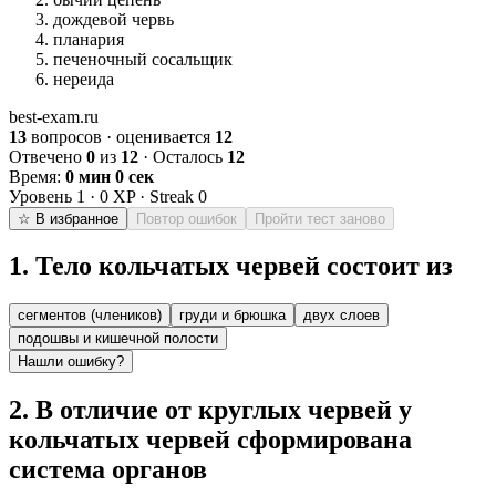
дождевой червь
планария
печеночный сосальщик
нереида
best-exam.ru
13
вопросов · оценивается
12
Отвечено
0
из
12
· Осталось
12
Время:
0 мин 0 сек
Уровень
1
·
0
XP · Streak
0
☆ В избранное
Повтор ошибок
Пройти тест заново
1
.
Тело кольчатых червей состоит из
сегментов (члеников)
груди и брюшка
двух слоев
подошвы и кишечной полости
Нашли ошибку?
2
.
В отличие от круглых червей у
кольчатых червей сформирована
система органов