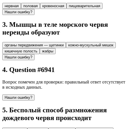
нервная
половая
кровеносная
пищеварительная
Нашли ошибку?
3
.
Мышцы в теле морского червя
нереиды образуют
органы передвижения — щетинки
кожно-мускульный мешок
кишечную полость
жабры
Нашли ошибку?
4
.
Question #6941
Вопрос помечен для проверки: правильный ответ отсутствует
в исходных данных.
Нашли ошибку?
5
.
Бесполый способ размножения
дождевого червя происходит