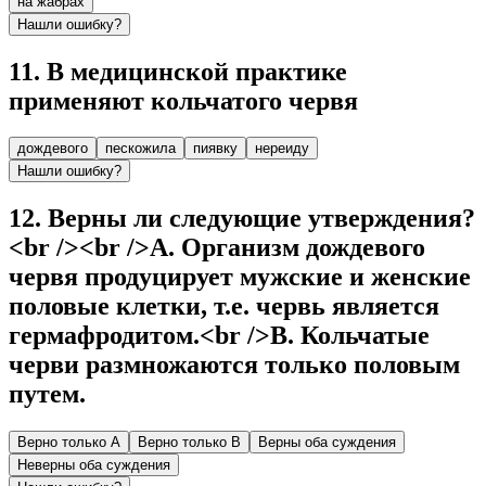
на жабрах
Нашли ошибку?
11
.
В медицинской практике
применяют кольчатого червя
дождевого
пескожила
пиявку
нереиду
Нашли ошибку?
12
.
Верны ли следующие утверждения?
<br /><br />А. Организм дождевого
червя продуцирует мужские и женские
половые клетки, т.е. червь является
гермафродитом.<br />В. Кольчатые
черви размножаются только половым
путем.
Верно только А
Верно только В
Верны оба суждения
Неверны оба суждения