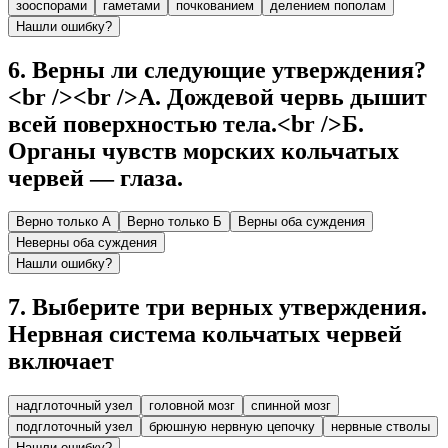
зооспорами
гаметами
почкованием
делением пополам
Нашли ошибку?
6
.
Верны ли следующие утверждения?
<br /><br />А. Дождевой червь дышит
всей поверхностью тела.<br />Б.
Органы чувств морских кольчатых
червей — глаза.
Верно только А
Верно только Б
Верны оба суждения
Неверны оба суждения
Нашли ошибку?
7
.
Выберите три верных утверждения.
Нервная система кольчатых червей
включает
надглоточный узел
головной мозг
спинной мозг
подглоточный узел
брюшную нервную цепочку
нервные стволы
Нашли ошибку?