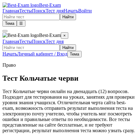
Best-Exam
Главная
Тесты
Поиск
Тест дня
Начать
Войти
Найти
Тема
☰
Best-Exam
×
Главная
Тесты
Поиск
Тест дня
Найти
Начать
Личный кабинет / Вход
Тема
Право
Тест Кольчатые черви
Тест Кольчатые черви онлайн на двенадцать (12) вопросов.
Подходит для тестирования на уроках, занятиях для проверки
уровня знания учащихся. Отличительная черта сайта best-
exam, возможность отправить результат выполнения теста на
электронную почту учителю, чтобы учитель мог посмотреть
ошибки и правильные ответы по необходимости. Все тесты
представленные на сайте бесплатные, и не требуют
регистрации, результат выполнения теста можно узнать сразу.