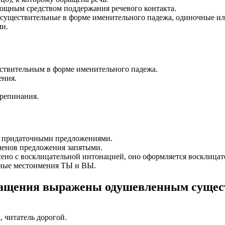
мощным средством поддержания речевого контакта.
существительные в форме именительного падежа, одиночные ил
и.
твительным в форме именительного падежа.
ения.
препинания.
и придаточными предложениями.
членов предложения запятыми.
но с восклицательной интонацией, оно оформляется восклицат
чные местоимения ТЫ и ВЫ.
бращения выражены одушевленным суще
 читатель дорогой.