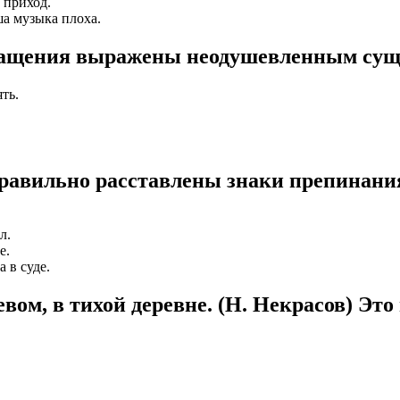
 приход.
ша музыка плоха.
бращения выражены неодушевленным су
ть.
равильно расставлены знаки препинани
л.
е.
 в суде.
евом, в тихой деревне. (Н. Некрасов) Эт