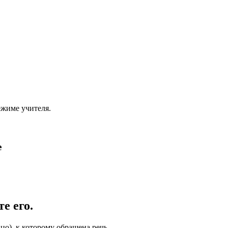
ежиме учителя.
е
е его.
о), к которому обращена речь.