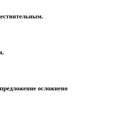
ществительным.
я.
о предложение осложнено