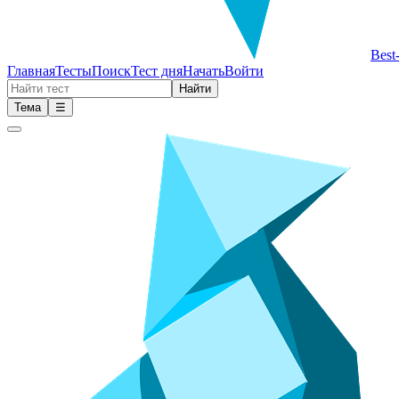
Best
Главная
Тесты
Поиск
Тест дня
Начать
Войти
Найти
Тема
☰