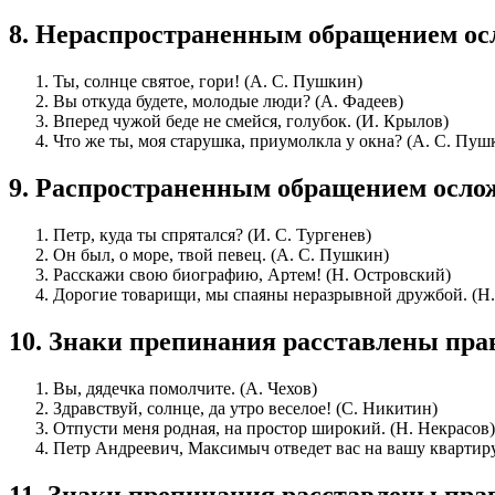
8
.
Нераспространенным обращением ос
Ты, солнце святое, гори! (А. С. Пушкин)
Вы откуда будете, молодые люди? (А. Фадеев)
Вперед чужой беде не смейся, голубок. (И. Крылов)
Что же ты, моя старушка, приумолкла у окна? (А. С. Пуш
9
.
Распространенным обращением осло
Петр, куда ты спрятался? (И. С. Тургенев)
Он был, о море, твой певец. (А. С. Пушкин)
Расскажи свою биографию, Артем! (Н. Островский)
Дорогие товарищи, мы спаяны неразрывной дружбой. (Н.
10
.
Знаки препинания расставлены пра
Вы, дядечка помолчите. (А. Чехов)
Здравствуй, солнце, да утро веселое! (С. Никитин)
Отпусти меня родная, на простор широкий. (Н. Некрасов)
Петр Андреевич, Максимыч отведет вас на вашу квартиру
11
.
Знаки препинания расставлены пра