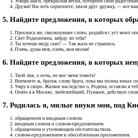
Ускорь шаги, прекрасная весна, поторопи свой радостный
Друзья! Вы хоть охрипните, хваля друг дружку, — все ва
5
.
Найдите предложения, в которых о
Проснись же, смолкнувшее слово, раздайся с уст моих опя
Свет Родионовна, забуду ли тебя?
Ты хочешь меду, сын? — Так жала не страшись.
Плачь, душа моя, плачь, моя милая!
6
.
Найдите предложения, в которых неп
Твой лик, о ночь, не мог меня томить!
Внемлите ж, братья, слову брата, пока мы полны юных си
Умру я скоро. Жалкое наследство о, Родина, оставлю я теб
Опять я в Москве, любезнейший, Пушкин, действую снова
7
.
Родилась я, милые внуки мои, под Ки
обращением и вводным словом.
вводным словом и словом-предложением.
обращением и уточняющим обстоятельством.
словом-предложением и обособленным приложением.