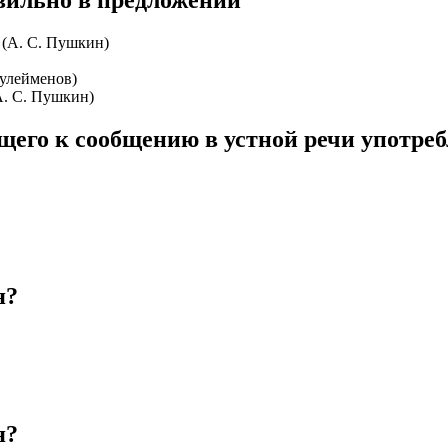
 (А. С. Пушкин)
Сулейменов)
(А. С. Пушкин)
его к сообщению в устной речи употреб
я?
я?