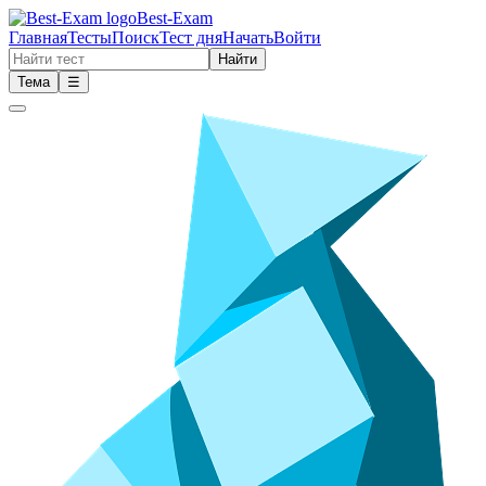
Best-Exam
Главная
Тесты
Поиск
Тест дня
Начать
Войти
Найти
Тема
☰