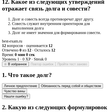
12
.
Какое из следующих утверждений
отражает связь долга и совести?
Долг и совесть всегда противоречат друг другу.
Совесть служит внутренним ориентиром для
выполнения долга
Долг не имеет значения для формирования совести.
best-exam.ru
12
вопросов · оценивается
12
Отвечено
0
из
12
· Осталось
12
Время:
0 мин 0 сек
Уровень
1
·
0
XP · Streak
0
☆ В избранное
Повтор ошибок
Пройти тест заново
1
.
Что такое долг?
Личное предпочтение
Обязанность перед собой и обществом
Чувство вины
Нашли ошибку?
2
.
Какую из следующих формулировок