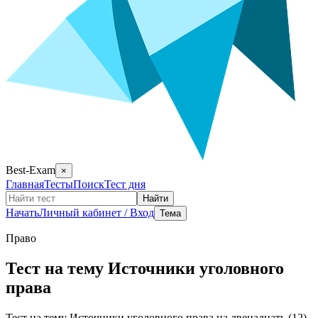
Best-Exam
×
Главная
Тесты
Поиск
Тест дня
Найти
Начать
Личный кабинет / Вход
Тема
Право
Тест на тему Источники уголовного
права
Тест на тему Источники уголовного права на двенадцать (12)