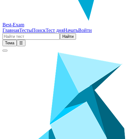
Best-Exam
Главная
Тесты
Поиск
Тест дня
Начать
Войти
Найти
Тема
☰