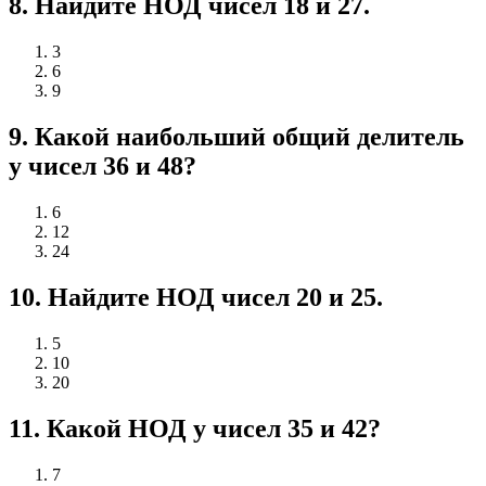
8
.
Найдите НОД чисел 18 и 27.
3
6
9
9
.
Какой наибольший общий делитель
у чисел 36 и 48?
6
12
24
10
.
Найдите НОД чисел 20 и 25.
5
10
20
11
.
Какой НОД у чисел 35 и 42?
7