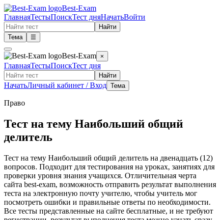
Best-Exam
Главная
Тесты
Поиск
Тест дня
Начать
Войти
Найти
Тема
☰
Best-Exam
×
Главная
Тесты
Поиск
Тест дня
Найти
Начать
Личный кабинет / Вход
Тема
Право
Тест на тему Наибольший общий
делитель
Тест на тему Наибольший общий делитель на двенадцать (12)
вопросов. Подходит для тестирования на уроках, занятиях для
проверки уровня знания учащихся. Отличительная черта
сайта best-exam, возможность отправить результат выполнения
теста на электронную почту учителю, чтобы учитель мог
посмотреть ошибки и правильные ответы по необходимости.
Все тесты представленные на сайте бесплатные, и не требуют
регистрации, результат выполнения теста можно узнать сразу.