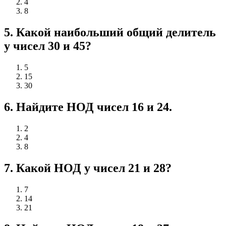
4
8
5
.
Какой наибольший общий делитель
у чисел 30 и 45?
5
15
30
6
.
Найдите НОД чисел 16 и 24.
2
4
8
7
.
Какой НОД у чисел 21 и 28?
7
14
21