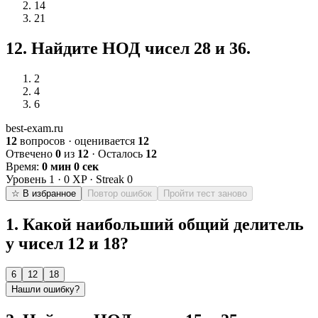
14
21
12
.
Найдите НОД чисел 28 и 36.
2
4
6
best-exam.ru
12
вопросов · оценивается
12
Отвечено
0
из
12
· Осталось
12
Время:
0 мин 0 сек
Уровень
1
·
0
XP · Streak
0
☆ В избранное
Повтор ошибок
Пройти тест заново
1
.
Какой наибольший общий делитель
у чисел 12 и 18?
6
12
18
Нашли ошибку?