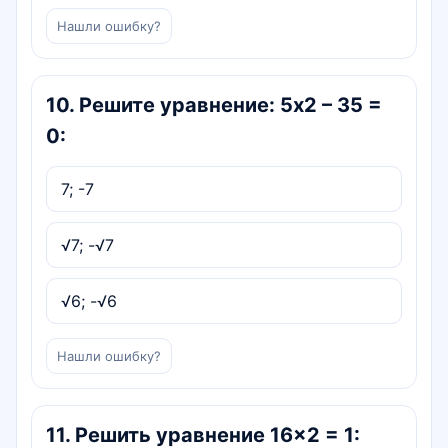
Нашли ошибку?
10
.
Решите уравнение: 5х2 – 35 =
0:
7; -7
√7; -√7
√6; -√6
Нашли ошибку?
11
.
Решить уравнение 16×2 = 1: