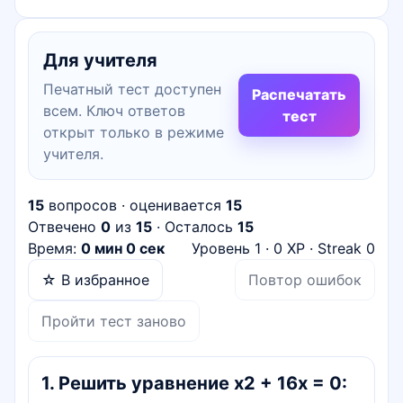
Для учителя
Печатный тест доступен
Распечатать
всем. Ключ ответов
тест
открыт только в режиме
учителя.
15
вопросов · оценивается
15
Отвечено
0
из
15
· Осталось
15
Время:
0 мин 0 сек
Уровень
1
·
0
XP · Streak
0
☆ В избранное
Повтор ошибок
Пройти тест заново
1
.
Решить уравнение x2 + 16x = 0: