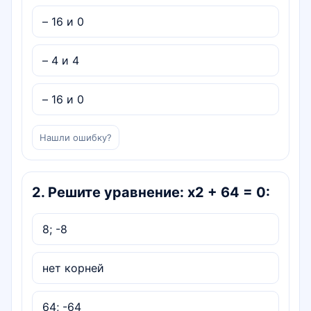
– 16 и 0
– 4 и 4
– 16 и 0
Нашли ошибку?
2
.
Решите уравнение: х2 + 64 = 0:
8; -8
нет корней
64; -64