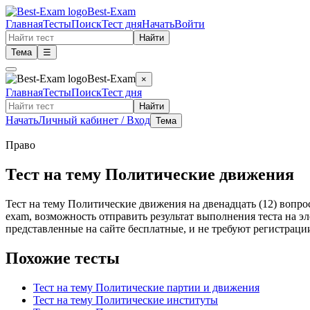
Best-Exam
Главная
Тесты
Поиск
Тест дня
Начать
Войти
Найти
Тема
☰
Best-Exam
×
Главная
Тесты
Поиск
Тест дня
Найти
Начать
Личный кабинет / Вход
Тема
Право
Тест на тему Политические движения
Тест на тему Политические движения на двенадцать (12) вопрос
exam, возможность отправить результат выполнения теста на 
представленные на сайте бесплатные, и не требуют регистрации
Похожие тесты
Тест на тему Политические партии и движения
Тест на тему Политические институты