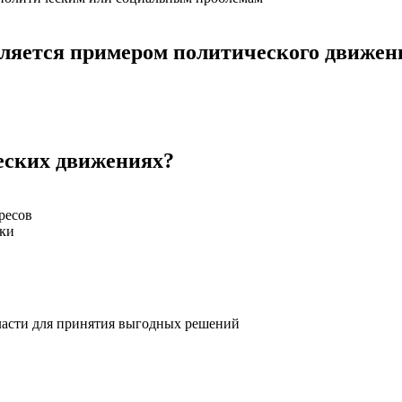
вляется примером политического движен
еских движениях?
ресов
жки
власти для принятия выгодных решений