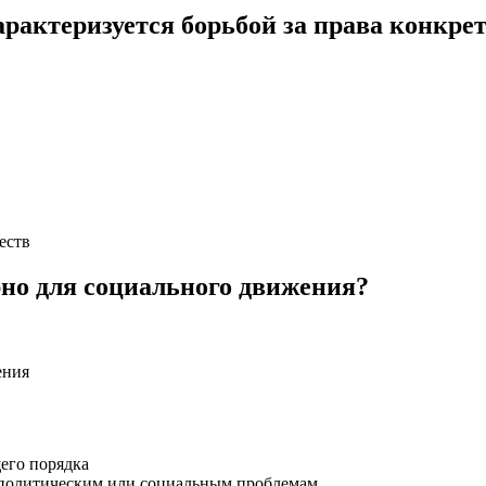
рактеризуется борьбой за права конкр
еств
но для социального движения?
ения
его порядка
к политическим или социальным проблемам