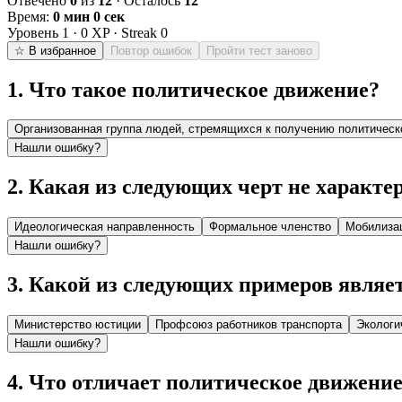
Отвечено
0
из
12
· Осталось
12
Время:
0 мин 0 сек
Уровень
1
·
0
XP · Streak
0
☆ В избранное
Повтор ошибок
Пройти тест заново
1
.
Что такое политическое движение?
Организованная группа людей, стремящихся к получению политическ
Нашли ошибку?
2
.
Какая из следующих черт не характе
Идеологическая направленность
Формальное членство
Мобилиза
Нашли ошибку?
3
.
Какой из следующих примеров являе
Министерство юстиции
Профсоюз работников транспорта
Экологи
Нашли ошибку?
4
.
Что отличает политическое движение