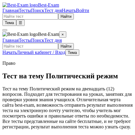
Best-Exam
Главная
Тесты
Поиск
Тест дня
Начать
Войти
Найти
Тема
☰
Best-Exam
×
Главная
Тесты
Поиск
Тест дня
Найти
Начать
Личный кабинет / Вход
Тема
Право
Тест на тему Политический режим
Тест на тему Политический режим на двенадцать (12)
вопросов. Подходит для тестирования на уроках, занятиях для
проверки уровня знания учащихся. Отличительная черта
сайта best-exam, возможность отправить результат выполнения
теста на электронную почту учителю, чтобы учитель мог
посмотреть ошибки и правильные ответы по необходимости.
Все тесты представленные на сайте бесплатные, и не требуют
регистрации, результат выполнения теста можно узнать сразу.