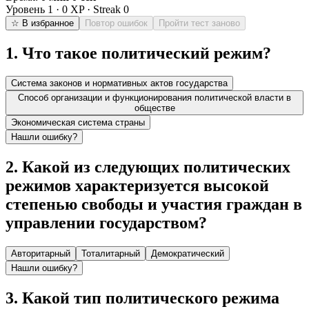
Уровень
1
·
0
XP · Streak
0
☆ В избранное
Повтор ошибок
Пройти тест заново
1
.
Что такое политический режим?
Система законов и нормативных актов государства
Способ организации и функционирования политической власти в
обществе
Экономическая система страны
Нашли ошибку?
2
.
Какой из следующих политических
режимов характеризуется высокой
степенью свободы и участия граждан в
управлении государством?
Авторитарный
Тоталитарный
Демократический
Нашли ошибку?
3
.
Какой тип политического режима