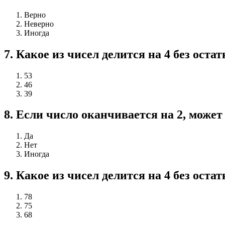
Верно
Неверно
Иногда
7
.
Какое из чисел делится на 4 без остат
53
46
39
8
.
Если число оканчивается на 2, может 
Да
Нет
Иногда
9
.
Какое из чисел делится на 4 без остат
78
75
68