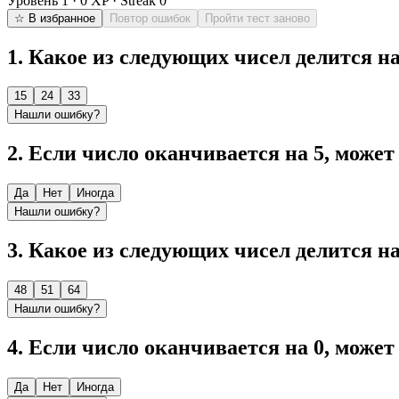
Уровень
1
·
0
XP · Streak
0
☆ В избранное
Повтор ошибок
Пройти тест заново
1
.
Какое из следующих чисел делится на 
15
24
33
Нашли ошибку?
2
.
Если число оканчивается на 5, может 
Да
Нет
Иногда
Нашли ошибку?
3
.
Какое из следующих чисел делится на 
48
51
64
Нашли ошибку?
4
.
Если число оканчивается на 0, может 
Да
Нет
Иногда