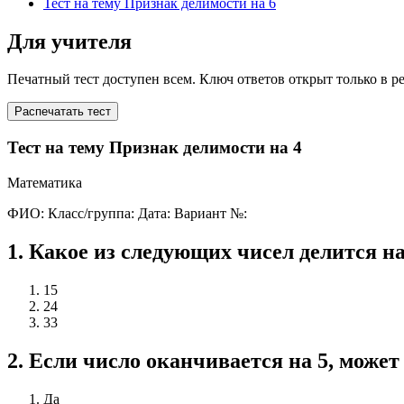
Тест на тему Признак делимости на 6
Для учителя
Печатный тест доступен всем. Ключ ответов открыт только в р
Распечатать тест
Тест на тему Признак делимости на 4
Математика
ФИО:
Класс/группа:
Дата:
Вариант №:
1
.
Какое из следующих чисел делится на 
15
24
33
2
.
Если число оканчивается на 5, может 
Да