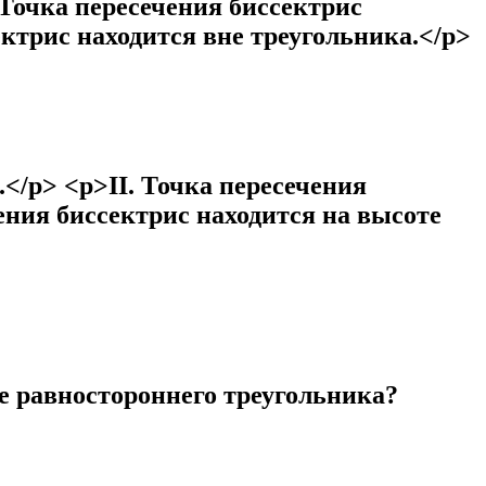
 Точка пересечения биссектрис
ектрис находится вне треугольника.</p>
</p> <p>II. Точка пересечения
ения биссектрис находится на высоте
е равностороннего треугольника?