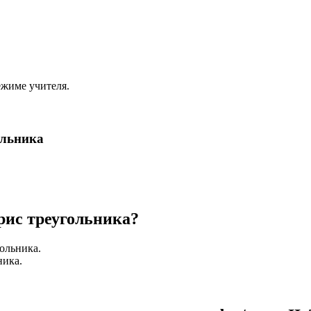
ежиме учителя.
ольника
рис треугольника?
гольника.
ника.