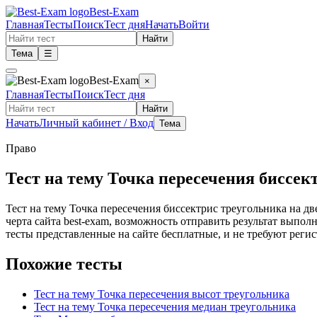
Best-Exam
Главная
Тесты
Поиск
Тест дня
Начать
Войти
Найти
Тема
☰
Best-Exam
×
Главная
Тесты
Поиск
Тест дня
Найти
Начать
Личный кабинет / Вход
Тема
Право
Тест на тему Точка пересечения биссек
Тест на тему Точка пересечения биссектрис треугольника на дв
черта сайта best-exam, возможность отправить результат выпо
тесты представленные на сайте бесплатные, и не требуют регис
Похожие тесты
Тест на тему Точка пересечения высот треугольника
Тест на тему Точка пересечения медиан треугольника