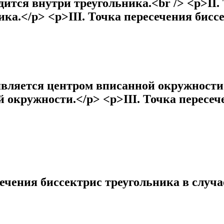
дится внутри треугольника.<br /> <p>II.
ика.</p> <p>III. Точка пересечения бисс
является центром вписанной окружности.
 окружности.</p> <p>III. Точка пересеч
ечения биссектрис треугольника в случа