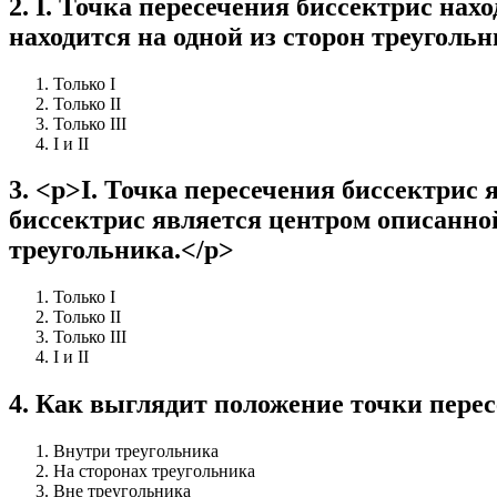
2
.
I. Точка пересечения биссектрис нахо
находится на одной из сторон треугольн
Только I
Только II
Только III
I и II
3
.
<p>I. Точка пересечения биссектрис 
биссектрис является центром описанной
треугольника.</p>
Только I
Только II
Только III
I и II
4
.
Как выглядит положение точки перес
Внутри треугольника
На сторонах треугольника
Вне треугольника