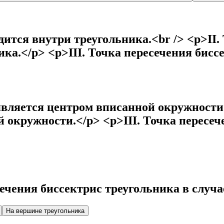
дится внутри треугольника.<br /> <p>II.
ика.</p> <p>III. Точка пересечения бисс
является центром вписанной окружности.
 окружности.</p> <p>III. Точка пересеч
ечения биссектрис треугольника в случа
На вершине треугольника