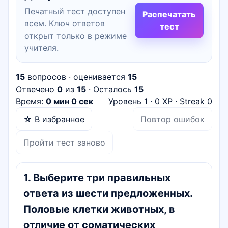
Печатный тест доступен
Распечатать
всем. Ключ ответов
тест
открыт только в режиме
учителя.
15
вопросов · оценивается
15
Отвечено
0
из
15
· Осталось
15
Время:
0 мин 0 сек
Уровень
1
·
0
XP · Streak
0
☆ В избранное
Повтор ошибок
Пройти тест заново
1
.
Выберите три правильных
ответа из шести предложенных.
Половые клетки животных, в
отличие от соматических