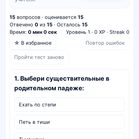
15
вопросов · оценивается
15
Отвечено
0
из
15
· Осталось
15
Время:
0 мин 0 сек
Уровень
1
·
0
XP · Streak
0
☆ В избранное
Повтор ошибок
Пройти тест заново
1
.
Выбери существительные в
родительном падеже:
Ехать по степи
Петь в тиши