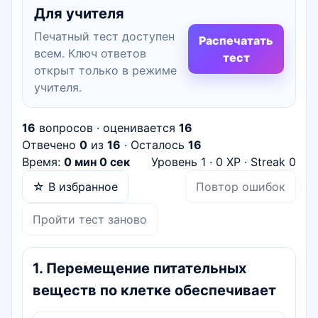
Для учителя
Печатный тест доступен
Распечатать
всем. Ключ ответов
тест
открыт только в режиме
учителя.
16
вопросов · оценивается
16
Отвечено
0
из
16
· Осталось
16
Время:
0 мин 0 сек
Уровень
1
·
0
XP · Streak
0
☆ В избранное
Повтор ошибок
Пройти тест заново
1
.
Перемещение питательных
веществ по клетке обеспечивает