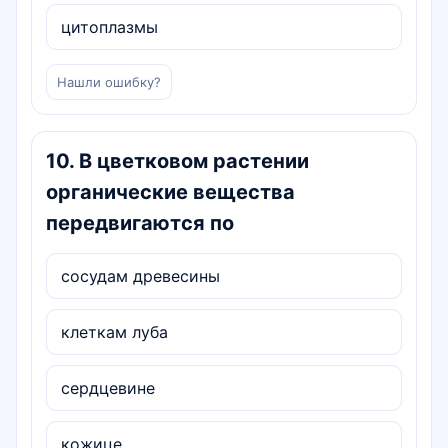
цитоплазмы
Нашли ошибку?
10
.
В цветковом растении
органические вещества
передвига­ются по
сосудам древесины
клеткам луба
сердцевине
кожице