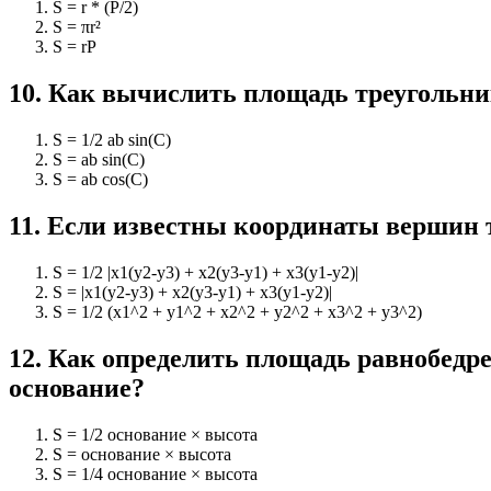
S = r * (P/2)
S = πr²
S = rP
10
.
Как вычислить площадь треугольник
S = 1/2 ab sin(C)
S = ab sin(C)
S = ab cos(C)
11
.
Если известны координаты вершин тр
S = 1/2 |x1(y2-y3) + x2(y3-y1) + x3(y1-y2)|
S = |x1(y2-y3) + x2(y3-y1) + x3(y1-y2)|
S = 1/2 (x1^2 + y1^2 + x2^2 + y2^2 + x3^2 + y3^2)
12
.
Как определить площадь равнобедрен
основание?
S = 1/2 основание × высота
S = основание × высота
S = 1/4 основание × высота