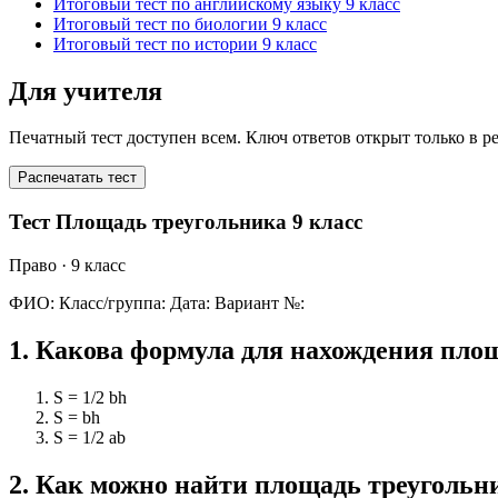
Итоговый тест по английскому языку 9 класс
Итоговый тест по биологии 9 класс
Итоговый тест по истории 9 класс
Для учителя
Печатный тест доступен всем. Ключ ответов открыт только в р
Распечатать тест
Тест Площадь треугольника 9 класс
Право
· 9 класс
ФИО:
Класс/группа:
Дата:
Вариант №:
1
.
Какова формула для нахождения площ
S = 1/2 bh
S = bh
S = 1/2 ab
2
.
Как можно найти площадь треугольни