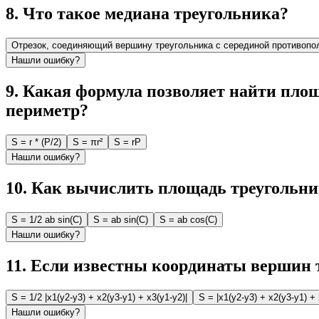
8
.
Что такое медиана треугольника?
Отрезок, соединяющий вершину треугольника с серединой противопо
Нашли ошибку?
9
.
Какая формула позволяет найти площ
периметр?
S = r * (P/2)
S = πr²
S = rP
Нашли ошибку?
10
.
Как вычислить площадь треугольник
S = 1/2 ab sin(C)
S = ab sin(C)
S = ab cos(C)
Нашли ошибку?
11
.
Если известны координаты вершин тр
S = 1/2 |x1(y2-y3) + x2(y3-y1) + x3(y1-y2)|
S = |x1(y2-y3) + x2(y3-y1) + 
Нашли ошибку?