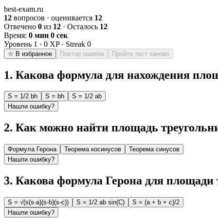
best-exam.ru
12
вопросов · оценивается
12
Отвечено
0
из
12
· Осталось
12
Время:
0 мин 0 сек
Уровень
1
·
0
XP · Streak
0
☆ В избранное
Повтор ошибок
Пройти тест заново
1
.
Какова формула для нахождения площ
S = 1/2 bh
S = bh
S = 1/2 ab
Нашли ошибку?
2
.
Как можно найти площадь треугольни
Формула Герона
Теорема косинусов
Теорема синусов
Нашли ошибку?
3
.
Какова формула Герона для площади 
S = √(s(s-a)(s-b)(s-c))
S = 1/2 ab sin(C)
S = (a + b + c)/2
Нашли ошибку?