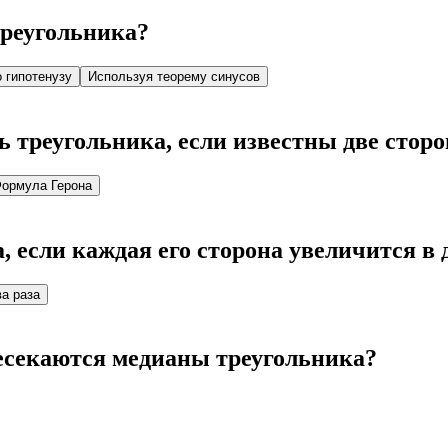
треугольника?
 гипотенузу
Используя теорему синусов
 треугольника, если известны две стор
ормула Герона
 если каждая его сторона увеличится в 
а раза
ресекаются медианы треугольника?