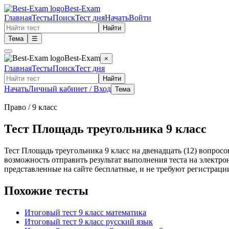
Best-Exam
Главная
Тесты
Поиск
Тест дня
Начать
Войти
Найти
Тема
☰
Best-Exam
×
Главная
Тесты
Поиск
Тест дня
Найти
Начать
Личный кабинет / Вход
Тема
Право
/ 9 класс
Тест Площадь треугольника 9 класс
Тест Площадь треугольника 9 класс на двенадцать (12) вопросо
возможность отправить результат выполнения теста на электр
представленные на сайте бесплатные, и не требуют регистрации
Похожие тесты
Итоговый тест 9 класс математика
Итоговый тест 9 класс русский язык