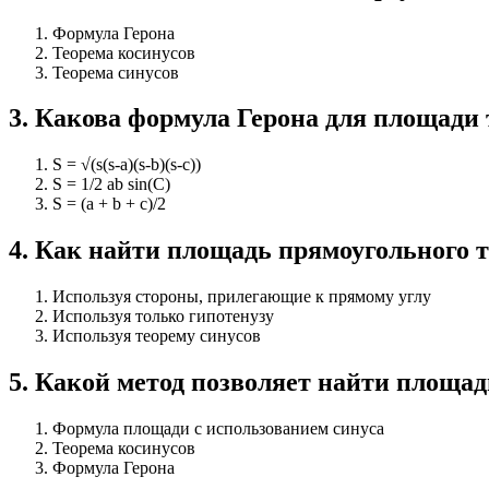
Формула Герона
Теорема косинусов
Теорема синусов
3
.
Какова формула Герона для площади 
S = √(s(s-a)(s-b)(s-c))
S = 1/2 ab sin(C)
S = (a + b + c)/2
4
.
Как найти площадь прямоугольного 
Используя стороны, прилегающие к прямому углу
Используя только гипотенузу
Используя теорему синусов
5
.
Какой метод позволяет найти площадь
Формула площади с использованием синуса
Теорема косинусов
Формула Герона