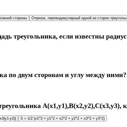
ложной стороны
Отрезок, перпендикулярный одной из сторон треуголь
адь треугольника, если известны радиус
а по двум сторонам и углу между ними?
еугольника A(x1,y1),B(x2,y2),C(x3,y3), 
x3(y1-y2)|
S = 1/2 (x1^2 + y1^2 + x2^2 + y2^2 + x3^2 + y3^2)