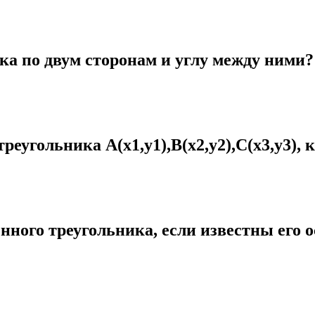
а по двум сторонам и углу между ними?
еугольника A(x1,y1),B(x2,y2),C(x3,y3), 
ного треугольника, если известны его 