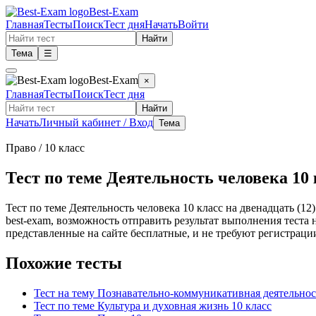
Best-Exam
Главная
Тесты
Поиск
Тест дня
Начать
Войти
Найти
Тема
☰
Best-Exam
×
Главная
Тесты
Поиск
Тест дня
Найти
Начать
Личный кабинет / Вход
Тема
Право
/ 10 класс
Тест по теме Деятельность человека 10 
Тест по теме Деятельность человека 10 класс на двенадцать (1
best-exam, возможность отправить результат выполнения теста
представленные на сайте бесплатные, и не требуют регистрации
Похожие тесты
Тест на тему Познавательно-коммуникативная деятельнос
Тест по теме Культура и духовная жизнь 10 класс