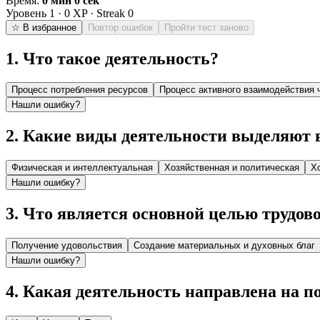
Время:
0 мин 0 сек
Уровень
1
·
0
XP · Streak
0
☆ В избранное
Повтор ошибок
Пройти тест заново
1
.
Что такое деятельность?
Процесс потребления ресурсов
Процесс активного взаимодействия 
Нашли ошибку?
2
.
Какие виды деятельности выделяют 
Физическая и интеллектуальная
Хозяйственная и политическая
Х
Нашли ошибку?
3
.
Что является основной целью трудов
Получение удовольствия
Создание материальных и духовных благ
Нашли ошибку?
4
.
Какая деятельность направлена на п