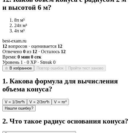
и высотой 6 м?
8π м³
24π м³
4π м³
best-exam.ru
12
вопросов · оценивается
12
Отвечено
0
из
12
· Осталось
12
Время:
0 мин 0 сек
Уровень
1
·
0
XP · Streak
0
☆ В избранное
Повтор ошибок
Пройти тест заново
1
.
Какова формула для вычисления
объема конуса?
V = 1/3πr²h
V = 2/3πr²h
V = πr³
Нашли ошибку?
2
.
Что такое радиус основания конуса?