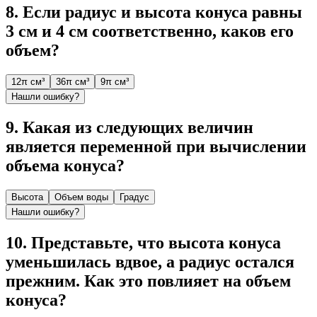
8
.
Если радиус и высота конуса равны
3 см и 4 см соответственно, каков его
объем?
12π см³
36π см³
9π см³
Нашли ошибку?
9
.
Какая из следующих величин
является переменной при вычислении
объема конуса?
Высота
Объем воды
Градус
Нашли ошибку?
10
.
Представьте, что высота конуса
уменьшилась вдвое, а радиус остался
прежним. Как это повлияет на объем
конуса?