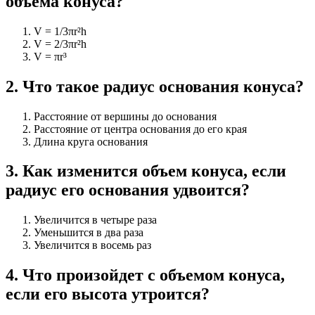
объема конуса?
V = 1/3πr²h
V = 2/3πr²h
V = πr³
2
.
Что такое радиус основания конуса?
Расстояние от вершины до основания
Расстояние от центра основания до его края
Длина круга основания
3
.
Как изменится объем конуса, если
радиус его основания удвоится?
Увеличится в четыре раза
Уменьшится в два раза
Увеличится в восемь раз
4
.
Что произойдет с объемом конуса,
если его высота утроится?