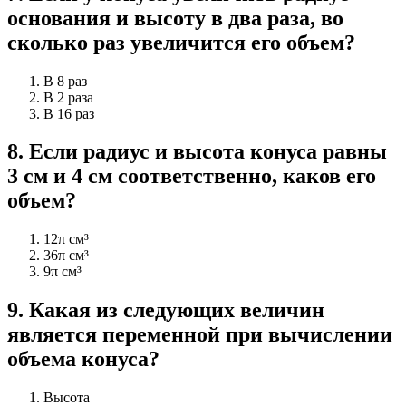
основания и высоту в два раза, во
сколько раз увеличится его объем?
В 8 раз
В 2 раза
В 16 раз
8
.
Если радиус и высота конуса равны
3 см и 4 см соответственно, каков его
объем?
12π см³
36π см³
9π см³
9
.
Какая из следующих величин
является переменной при вычислении
объема конуса?
Высота