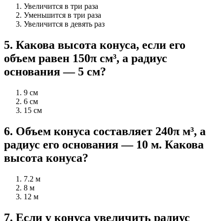
Увеличится в три раза
Уменьшится в три раза
Увеличится в девять раз
5
.
Какова высота конуса, если его
объем равен 150π см³, а радиус
основания — 5 см?
9 см
6 см
15 см
6
.
Объем конуса составляет 240π м³, а
радиус его основания — 10 м. Какова
высота конуса?
7.2 м
8 м
12 м
7
.
Если у конуса увеличить радиус