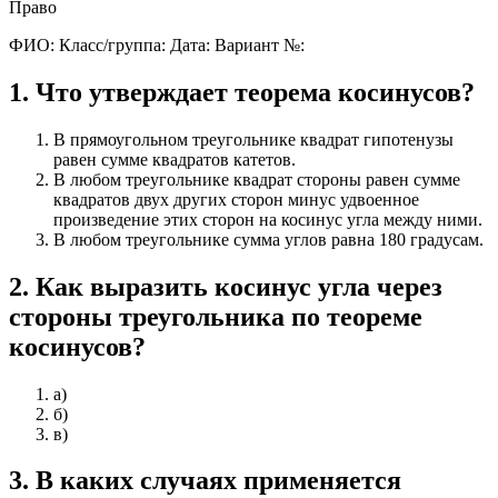
Право
ФИО:
Класс/группа:
Дата:
Вариант №:
1
.
Что утверждает теорема косинусов?
В прямоугольном треугольнике квадрат гипотенузы
равен сумме квадратов катетов.
В любом треугольнике квадрат стороны равен сумме
квадратов двух других сторон минус удвоенное
произведение этих сторон на косинус угла между ними.
В любом треугольнике сумма углов равна 180 градусам.
2
.
Как выразить косинус угла через
стороны треугольника по теореме
косинусов?
а)
б)
в)
3
.
В каких случаях применяется