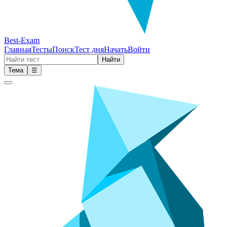
Best-Exam
Главная
Тесты
Поиск
Тест дня
Начать
Войти
Найти
Тема
☰