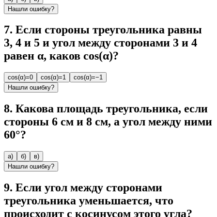
Нашли ошибку?
7
.
Если стороны треугольника равны
3, 4 и 5 и угол между сторонами 3 и 4
равен α, каков cos(α)?
cos(α)=0
cos(α)=1
cos(α)=−1
Нашли ошибку?
8
.
Какова площадь треугольника, если
стороны 6 см и 8 см, а угол между ними
60°?
а)
б)
в)
Нашли ошибку?
9
.
Если угол между сторонами
треугольника уменьшается, что
происходит с косинусом этого угла?