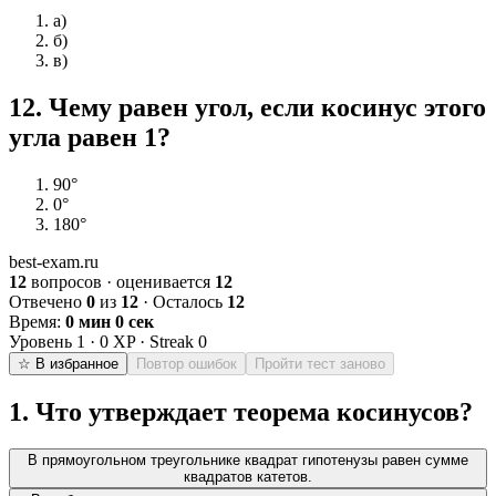
а)
б)
в)
12
.
Чему равен угол, если косинус этого
угла равен 1?
90°
0°
180°
best-exam.ru
12
вопросов · оценивается
12
Отвечено
0
из
12
· Осталось
12
Время:
0 мин 0 сек
Уровень
1
·
0
XP · Streak
0
☆ В избранное
Повтор ошибок
Пройти тест заново
1
.
Что утверждает теорема косинусов?
В прямоугольном треугольнике квадрат гипотенузы равен сумме
квадратов катетов.