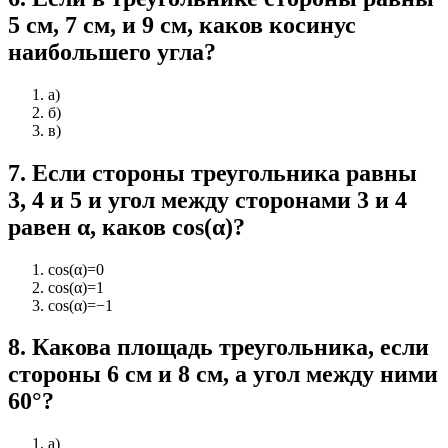
5 см, 7 см, и 9 см, каков косинус
наибольшего угла?
а)
б)
в)
7
.
Если стороны треугольника равны
3, 4 и 5 и угол между сторонами 3 и 4
равен α, каков cos(α)?
cos(α)=0
cos(α)=1
cos(α)=−1
8
.
Какова площадь треугольника, если
стороны 6 см и 8 см, а угол между ними
60°?
а)