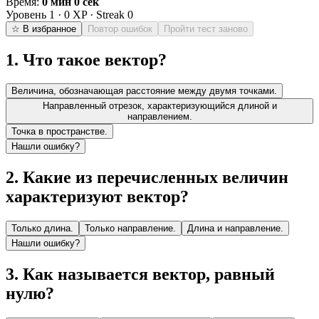
Время:
0 мин 0 сек
Уровень
1
·
0
XP · Streak
0
☆ В избранное
Повтор ошибок
Пройти тест заново
1
.
Что такое вектор?
Величина, обозначающая расстояние между двумя точками.
Направленный отрезок, характеризующийся длиной и
направлением.
Точка в пространстве.
Нашли ошибку?
2
.
Какие из перечисленных величин
характеризуют вектор?
Только длина.
Только направление.
Длина и направление.
Нашли ошибку?
3
.
Как называется вектор, равный
нулю?