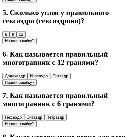
5
.
Сколько углов у правильного
гексаэдра (гексаэдрона)?
6
8
12
Нашли ошибку?
6
.
Как называется правильный
многогранник с 12 гранями?
Додекаэдр
Икосаэдр
Октаэдр
Нашли ошибку?
7
.
Как называется правильный
многогранник с 6 гранями?
Гексаэдр
Октаэдр
Тетраэдр
Нашли ошибку?