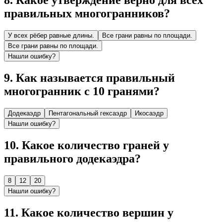
8
.
Какое утверждение верно для всех
правильных многогранников?
У всех рёбер равные длины.
Все грани равны по площади.
Все грани равны по площади.
Нашли ошибку?
9
.
Как называется правильный
многогранник с 10 гранями?
Додекаэдр
Пентагональный гексаэдр
Икосаэдр
Нашли ошибку?
10
.
Какое количество граней у
правильного додекаэдра?
8
12
20
Нашли ошибку?
11
.
Какое количество вершин у