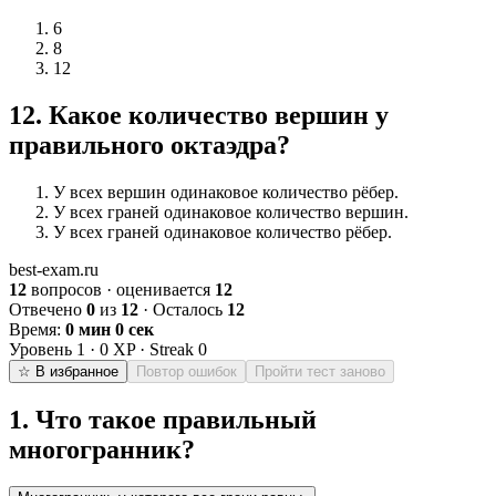
6
8
12
12
.
Какое количество вершин у
правильного октаэдра?
У всех вершин одинаковое количество рёбер.
У всех граней одинаковое количество вершин.
У всех граней одинаковое количество рёбер.
best-exam.ru
12
вопросов · оценивается
12
Отвечено
0
из
12
· Осталось
12
Время:
0 мин 0 сек
Уровень
1
·
0
XP · Streak
0
☆ В избранное
Повтор ошибок
Пройти тест заново
1
.
Что такое правильный
многогранник?