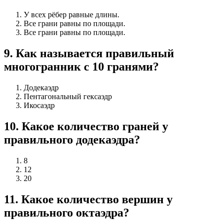
У всех рёбер равные длины.
Все грани равны по площади.
Все грани равны по площади.
9
.
Как называется правильный
многогранник с 10 гранями?
Додекаэдр
Пентагональный гексаэдр
Икосаэдр
10
.
Какое количество граней у
правильного додекаэдра?
8
12
20
11
.
Какое количество вершин у
правильного октаэдра?