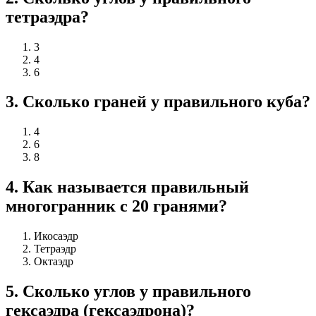
тетраэдра?
3
4
6
3
.
Сколько граней у правильного куба?
4
6
8
4
.
Как называется правильный
многогранник с 20 гранями?
Икосаэдр
Тетраэдр
Октаэдр
5
.
Сколько углов у правильного
гексаэдра (гексаэдрона)?