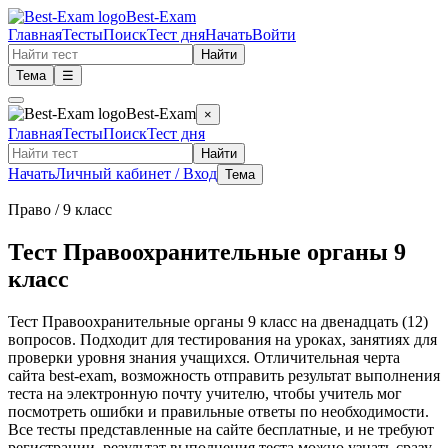
Best-Exam
Главная
Тесты
Поиск
Тест дня
Начать
Войти
Найти
Тема
☰
Best-Exam
×
Главная
Тесты
Поиск
Тест дня
Найти
Начать
Личный кабинет / Вход
Тема
Право
/ 9 класс
Тест Правоохранительные органы 9
класс
Тест Правоохранительные органы 9 класс на двенадцать (12)
вопросов. Подходит для тестирования на уроках, занятиях для
проверки уровня знания учащихся. Отличительная черта
сайта best-exam, возможность отправить результат выполнения
теста на электронную почту учителю, чтобы учитель мог
посмотреть ошибки и правильные ответы по необходимости.
Все тесты представленные на сайте бесплатные, и не требуют
регистрации, результат выполнения теста можно узнать сразу.