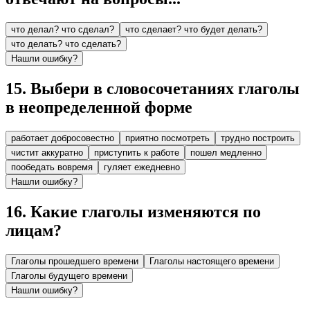
что делал? что сделал?
что сделает? что будет делать?
что делать? что сделать?
Нашли ошибку?
15
.
Выбери в словосочетаниях глаголы
в неопределенной форме
работает добросовестно
приятно посмотреть
трудно построить
чистит аккуратно
приступить к работе
пошел медленно
пообедать вовремя
гуляет ежедневно
Нашли ошибку?
16
.
Какие глаголы изменяются по
лицам?
Глаголы прошедшего времени
Глаголы настоящего времени
Глаголы будущего времени
Нашли ошибку?