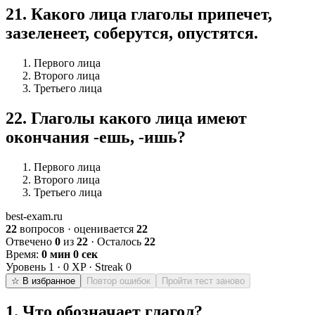
21
.
Какого лица глаголы припечет,
зазеленеет, соберутся, опустятся.
Первого лица
Второго лица
Третьего лица
22
.
Глаголы какого лица имеют
окончания -ешь, -ишь?
Первого лица
Второго лица
Третьего лица
best-exam.ru
22
вопросов · оценивается
22
Отвечено
0
из
22
· Осталось
22
Время:
0 мин 0 сек
Уровень
1
·
0
XP · Streak
0
☆ В избранное
Повтор ошибок
Пройти тест заново
1
.
Что обозначает глагол?