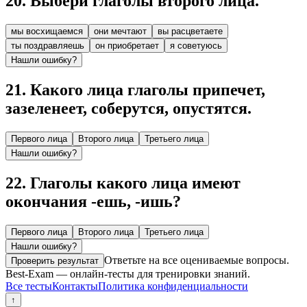
20
.
Выбери глаголы второго лица.
мы восхищаемся
они мечтают
вы расцветаете
ты поздравляешь
он приобретает
я советуюсь
Нашли ошибку?
21
.
Какого лица глаголы припечет,
зазеленеет, соберутся, опустятся.
Первого лица
Второго лица
Третьего лица
Нашли ошибку?
22
.
Глаголы какого лица имеют
окончания -ешь, -ишь?
Первого лица
Второго лица
Третьего лица
Нашли ошибку?
Ответьте на все оцениваемые вопросы.
Проверить результат
Best-Exam — онлайн-тесты для тренировки знаний.
Все тесты
Контакты
Политика конфиденциальности
↑