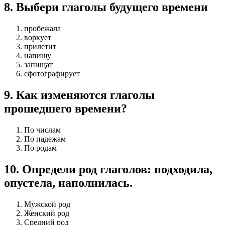
8
.
Выбери глаголы будущего времени
пробежала
воркует
прилетит
напишу
запищат
сфотографирует
9
.
Как изменяются глаголы
прошедшего времени?
По числам
По падежам
По родам
10
.
Определи род глаголов: подходила,
опустела, наполнилась.
Мужской род
Женский род
Средний род