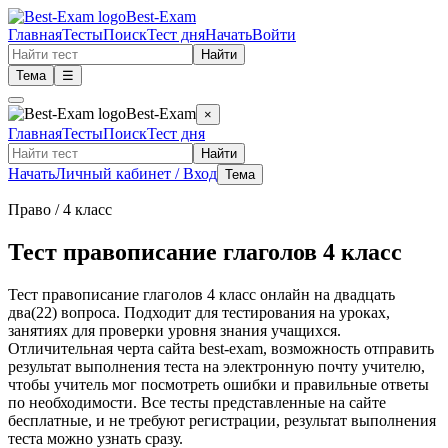
Best-Exam
Главная
Тесты
Поиск
Тест дня
Начать
Войти
Найти
Тема
☰
Best-Exam
×
Главная
Тесты
Поиск
Тест дня
Найти
Начать
Личный кабинет / Вход
Тема
Право
/ 4 класс
Тест правописание глаголов 4 класс
Тест правописание глаголов 4 класс онлайн на двадцать
два(22) вопроса. Подходит для тестирования на уроках,
занятиях для проверки уровня знания учащихся.
Отличительная черта сайта best-exam, возможность отправить
результат выполнения теста на электронную почту учителю,
чтобы учитель мог посмотреть ошибки и правильные ответы
по необходимости. Все тесты представленные на сайте
бесплатные, и не требуют регистрации, результат выполнения
теста можно узнать сразу.