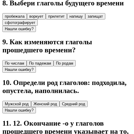
8
.
Выбери глаголы будущего времени
пробежала
воркует
прилетит
напишу
запищат
сфотографирует
Нашли ошибку?
9
.
Как изменяются глаголы
прошедшего времени?
По числам
По падежам
По родам
Нашли ошибку?
10
.
Определи род глаголов: подходила,
опустела, наполнилась.
Мужской род
Женский род
Средний род
Нашли ошибку?
11
.
12. Окончание -о у глаголов
прошедшего времени указывает на то,