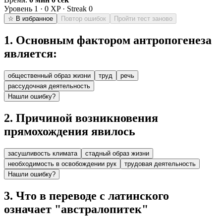
Уровень
1
·
0
XP · Streak
0
☆ В избранное
Повтор ошибок
Пройти тест заново
1
.
Основным фактором антропогенеза
является:
общественный образ жизни
труд
речь
рассудочная деятельность
Нашли ошибку?
2
.
Причиной возникновения
прямохождения явилось
засушливость климата
стадный образ жизни
необходимость в освобождении рук
трудовая деятельность
Нашли ошибку?
3
.
Что в переводе с латинского
означает "австралопитек"