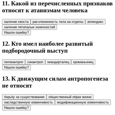
11
.
Какой из перечисленных признаков
относят к атавизмам человека
наличие хвоста
расчлененность тела на отделы
аппендикс
наличие пятипалых конечностей
Нашли ошибку?
12
.
Кто имел наиболее развитый
подбородочный выступ
питекантроп
синантроп
неандерталец
кроманьонец
Нашли ошибку?
13
.
К движущим силам антропогенеза
не относят
борьбу за существование
общественный образ жизни
наследственную изменчивость
модификационную изменчивость
Нашли ошибку?