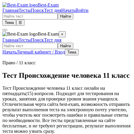
Best-Exam
Главная
Тесты
Поиск
Тест дня
Начать
Войти
Найти
Тема
☰
Best-Exam
×
Главная
Тесты
Поиск
Тест дня
Найти
Начать
Личный кабинет / Вход
Тема
Право
/ 11 класс
Тест Происхождение человека 11 класс
Тест Происхождение человека 11 класс онлайн на
пятнадцать(15) вопросов. Подходит для тестирования на
уроках, занятиях для проверки уровня знания учащихся.
Отличительная черта сайта best-exam, возможность отправить
результат выполнения теста на электронную почту учителю,
чтобы учитель мог посмотреть ошибки и правильные ответы
по необходимости. Все тесты представленные на сайте
бесплатные, и не требуют регистрации, результат выполнения
теста можно узнать сразу.