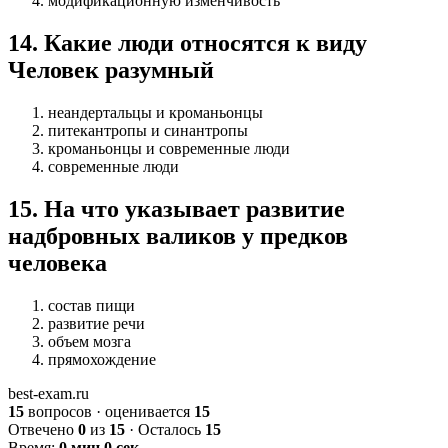
модификационную изменчивость
14
.
Какие люди относятся к виду
Человек разумный
неандертальцы и кроманьонцы
питекантропы и синантропы
кроманьонцы и современные люди
современные люди
15
.
На что указывает развитие
надбровных валиков у предков
человека
состав пищи
развитие речи
объем мозга
прямохождение
best-exam.ru
15
вопросов · оценивается
15
Отвечено
0
из
15
· Осталось
15
Время:
0 мин 0 сек