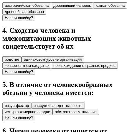
австралийская обезьяна
древнейший человек
южная обезьяна
древнейшая обезьяна
Нашли ошибку?
4
.
Сходство человека и
млекопитающих животных
свидетельствует об их
родстве
одинаковом уровне организации
конвергентном сходстве
происхождении от разных предков
Нашли ошибку?
5
.
В отличие от человекообразных
обезьян у человека имеется:
резус-фактор
рассудочная деятельность
четырехкамерное сердце
абстрактное мышление
Нашли ошибку?
6
.
Череп человека отличается от