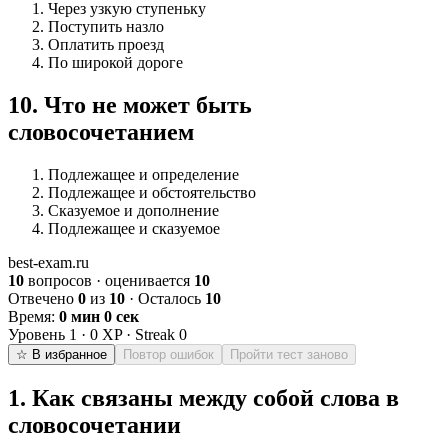
Через узкую ступеньку
Поступить назло
Оплатить проезд
По широкой дороге
10
.
Что не может быть
словосочетанием
Подлежащее и определение
Подлежащее и обстоятельство
Сказуемое и дополнение
Подлежащее и сказуемое
best-exam.ru
10
вопросов · оценивается
10
Отвечено
0
из
10
· Осталось
10
Время:
0 мин 0 сек
Уровень
1
·
0
XP · Streak
0
☆ В избранное
Повтор ошибок
Пройти тест заново
1
.
Как связаны между собой слова в
словосочетании