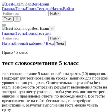
Best-Exam
Главная
Тесты
Поиск
Тест дня
Начать
Войти
Найти
Тема
☰
Best-Exam
×
Главная
Тесты
Поиск
Тест дня
Найти
Начать
Личный кабинет / Вход
Тема
Право
/ 5 класс
тест словосочетание 5 класс
тест словосочетание 5 класс онлайн на десять (10) вопросов.
Подходит для тестирования на уроках, занятиях для проверки
уровня знания учащихся. Отличительная черта сайта best-
exam, возможность отправить результат выполнения теста на
электронную почту учителю, чтобы учитель мог посмотреть
ошибки и правильные ответы по необходимости. Все тесты
представленные на сайте бесплатные, и не требуют
регистрации, результат выполнения теста можно узнать
сразу.