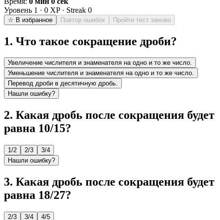
Время:
0 мин 0 сек
Уровень
1
·
0
XP · Streak
0
☆ В избранное
Повтор ошибок
Пройти тест заново
1
.
Что такое сокращение дроби?
Увеличение числителя и знаменателя на одно и то же число.
Уменьшение числителя и знаменателя на одно и то же число.
Перевод дроби в десятичную дробь.
Нашли ошибку?
2
.
Какая дробь после сокращения будет
равна 10/15?
1/2
2/3
3/4
Нашли ошибку?
3
.
Какая дробь после сокращения будет
равна 18/27?
2/3
3/4
4/5