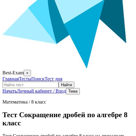
Best-Exam
×
Главная
Тесты
Поиск
Тест дня
Найти
Начать
Личный кабинет / Вход
Тема
Математика
/ 8 класс
Тест Сокращение дробей по алгебре 8
класс
Тест Сокращение дробей по алгебре 8 класс на двенадцать