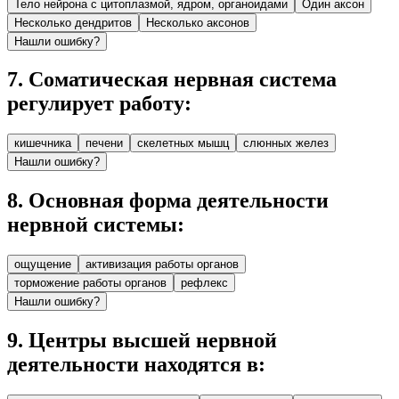
Тело нейрона с цитоплазмой, ядром, органоидами
Один аксон
Несколько дендритов
Несколько аксонов
Нашли ошибку?
7
.
Соматическая нервная система
регулирует работу:
кишечника
печени
скелетных мышц
слюнных желез
Нашли ошибку?
8
.
Основная форма деятельности
нервной системы:
ощущение
активизация работы органов
торможение работы органов
рефлекс
Нашли ошибку?
9
.
Центры высшей нервной
деятельности находятся в: