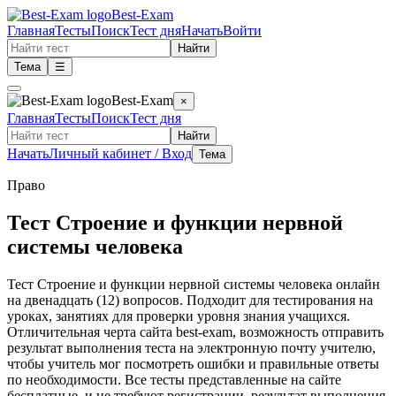
Best-Exam
Главная
Тесты
Поиск
Тест дня
Начать
Войти
Найти
Тема
☰
Best-Exam
×
Главная
Тесты
Поиск
Тест дня
Найти
Начать
Личный кабинет / Вход
Тема
Право
Тест Строение и функции нервной
системы человека
Тест Строение и функции нервной системы человека онлайн
на двенадцать (12) вопросов. Подходит для тестирования на
уроках, занятиях для проверки уровня знания учащихся.
Отличительная черта сайта best-exam, возможность отправить
результат выполнения теста на электронную почту учителю,
чтобы учитель мог посмотреть ошибки и правильные ответы
по необходимости. Все тесты представленные на сайте
бесплатные, и не требуют регистрации, результат выполнения