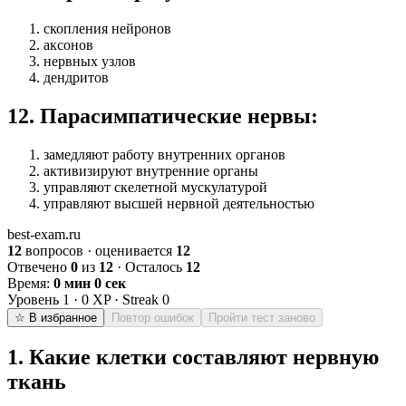
скопления нейронов
аксонов
нервных узлов
дендритов
12
.
Парасимпатические нервы:
замедляют работу внутренних органов
активизируют внутренние органы
управляют скелетной мускулатурой
управляют высшей нервной деятельностью
best-exam.ru
12
вопросов · оценивается
12
Отвечено
0
из
12
· Осталось
12
Время:
0 мин 0 сек
Уровень
1
·
0
XP · Streak
0
☆ В избранное
Повтор ошибок
Пройти тест заново
1
.
Какие клетки составляют нервную
ткань