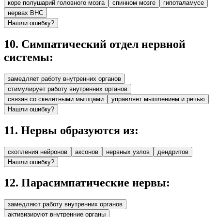
коре полушарий головного мозга
спинном мозге
гипоталамусе
нервах ВНС
Нашли ошибку?
10
.
Симпатический отдел нервной
системы:
замедляет работу внутренних органов
стимулирует работу внутренних органов
связан со скелетными мышцами
управляет мышлением и речью
Нашли ошибку?
11
.
Нервы образуются из:
скопления нейронов
аксонов
нервных узлов
дендритов
Нашли ошибку?
12
.
Парасимпатические нервы:
замедляют работу внутренних органов
активизируют внутренние органы