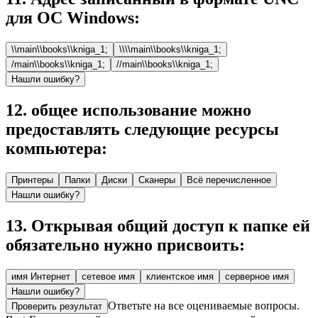
для ОС Windows:
\\main\\books\\kniga_1;
\\\\main\\books\\kniga_1;
/main\\books\\kniga_1;
//main\\books\\kniga_1;
Нашли ошибку?
12
.
общее использование можно
предоставлять следующие ресурсы
компьютера:
Принтеры
Папки
Диски
Сканеры
Всё перечисленное
Нашли ошибку?
13
.
Открывая общий доступ к папке ей
обязательно нужно присвоить:
имя Интернет
сетевое имя
клиентское имя
серверное имя
Нашли ошибку?
Ответьте на все оцениваемые вопросы.
Проверить результат