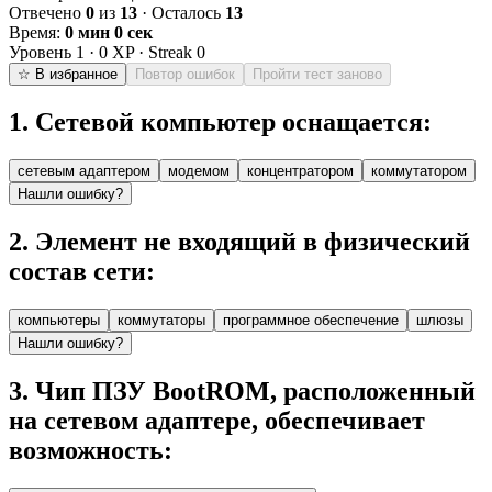
Отвечено
0
из
13
· Осталось
13
Время:
0 мин 0 сек
Уровень
1
·
0
XP · Streak
0
☆ В избранное
Повтор ошибок
Пройти тест заново
1
.
Сетевой компьютер оснащается:
сетевым адаптером
модемом
концентратором
коммутатором
Нашли ошибку?
2
.
Элемент не входящий в физический
состав сети:
компьютеры
коммутаторы
программное обеспечение
шлюзы
Нашли ошибку?
3
.
Чип ПЗУ BootROM, расположенный
на сетевом адаптере, обеспечивает
возможность: