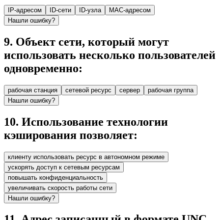
IP-адресом
ID-сети
ID-узла
MAC-адресом
Нашли ошибку?
9
.
Объект сети, который могут
использовать несколько пользователей
одновременно:
рабочая станция
сетевой ресурс
сервер
рабочая группа
Нашли ошибку?
10
.
Использование технологии
кэширования позволяет:
клиенту использовать ресурс в автономном режиме
ускорять доступ к сетевым ресурсам
повышать конфиденциальность
увеличивать скорость работы сети
Нашли ошибку?
11
.
Адрес записанный в формате UNC