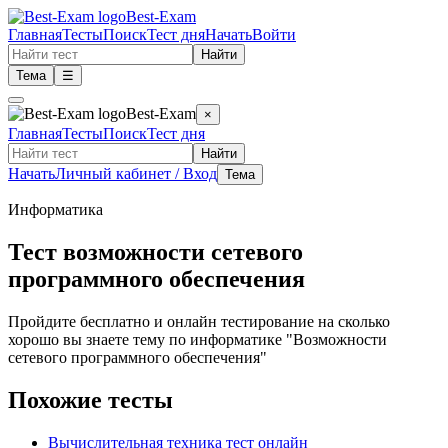
Best-Exam
Главная
Тесты
Поиск
Тест дня
Начать
Войти
Найти
Тема
☰
Best-Exam
×
Главная
Тесты
Поиск
Тест дня
Найти
Начать
Личный кабинет / Вход
Тема
Информатика
Тест возможности сетевого
программного обеспечения
Пройдите бесплатно и онлайн тестирование на сколько
хорошо вы знаете тему по информатике "Возможности
сетевого программного обеспечения"
Похожие тесты
Вычислительная техника тест онлайн