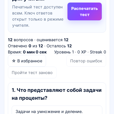
Печатный тест доступен
Распечатать
всем. Ключ ответов
тест
открыт только в режиме
учителя.
12
вопросов · оценивается
12
Отвечено
0
из
12
· Осталось
12
Время:
0 мин 0 сек
Уровень
1
·
0
XP · Streak
0
☆ В избранное
Повтор ошибок
Пройти тест заново
1
.
Что представляют собой задачи
на проценты?
Задачи на умножение и деление.