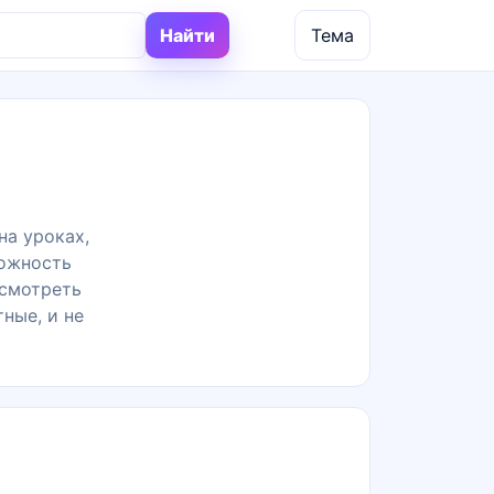
Найти
Тема
на уроках,
можность
осмотреть
ные, и не