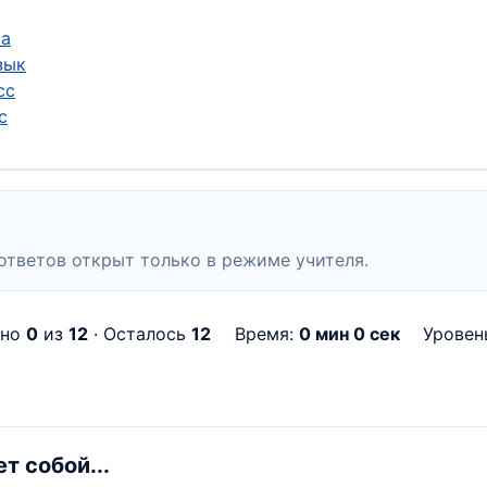
ка
зык
сс
с
ответов открыт только в режиме учителя.
ено
0
из
12
· Осталось
12
Время:
0 мин 0 сек
Урове
т собой...