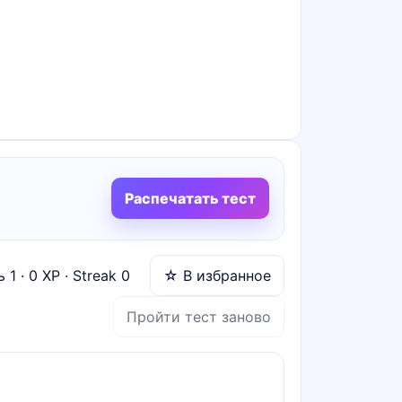
Распечатать тест
нь
1
·
0
XP · Streak
0
☆ В избранное
Пройти тест заново