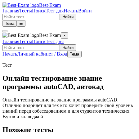
Best-Exam
Главная
Тесты
Поиск
Тест дня
Начать
Войти
Найти
Тема
☰
Best-Exam
×
Главная
Тесты
Поиск
Тест дня
Найти
Начать
Личный кабинет / Вход
Тема
Тест
Онлайн тестирование знание
программы autoCAD, автокад
Онлайн тестирование на знание программы autoCAD.
Отлично подойдет для тех кто хочет проверить свой уровень
знаний перед собеседованием и для студентов технических
Вузов и колледжей
Похожие тесты