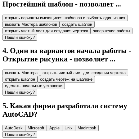
Простейший шаблон - позволяет ...
открыть варианты имеющихся шаблонов и выбрать один из них
вызвать Мастера шаблонов
создать шаблон
открыть чистый лист для создания чертежа
завершение работы
Нашли ошибку?
4
.
Один из вариантов начала работы -
Открытие рисунка - позволяет ...
вызвать Мастера
открыть чистый лист для создания чертежа
открыть шаблон
создать чертеж на шаблоне
сделать начальные установки
Нашли ошибку?
5
.
Какая фирма разработала систему
AutoCAD?
AutoDesk
Microsoft
Apple
Unix
Macintosh
Нашли ошибку?