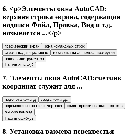
6
.
<p>Элементы окна AutoCAD:
верхняя строка экрана, содержащая
надписи Файл, Правка, Вид и т.д.
называется ...</p>
графический экран
зона командных строк
строка падающих меню
горизонтальная полоса прокрутки
панель инструментов
Нашли ошибку?
7
.
Элементы окна AutoCAD:счетчик
координат служит для ...
подсчета команд
ввода команды
перемещения по полю чертежа
ориентировки на поле чертежа
выбора команд
Нашли ошибку?
8
.
Установка размера перекрестья