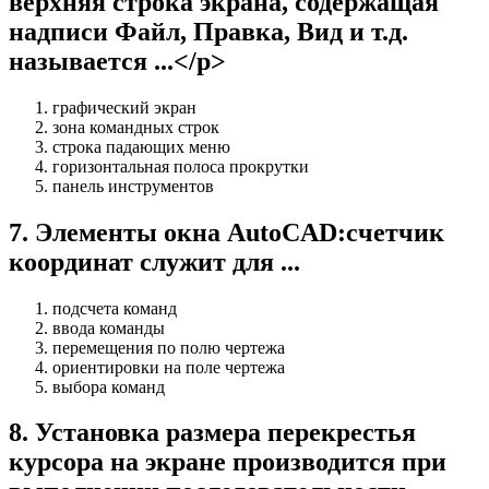
верхняя строка экрана, содержащая
надписи Файл, Правка, Вид и т.д.
называется ...</p>
графический экран
зона командных строк
строка падающих меню
горизонтальная полоса прокрутки
панель инструментов
7
.
Элементы окна AutoCAD:счетчик
координат служит для ...
подсчета команд
ввода команды
перемещения по полю чертежа
ориентировки на поле чертежа
выбора команд
8
.
Установка размера перекрестья
курсора на экране производится при